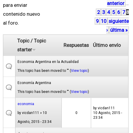
anterior
…
á
para enviar
2
3
4
5
6
7
8
g
contenido nuevo
9
10
siguiente
i
al foro.
›
última »
n
a
Topic / Topic
Respuestas
Último envío
s
starter
Economia Argentina en la Actualidad
This topic has been moved to "" (
View topic
)
Economía Argentina
This topic has been moved to "" (
View topic
)
economia
by
vicdan111
by
vicdan111
» 10
0
10 Agosto, 2015 -
23:34
Agosto, 2015 - 23:34