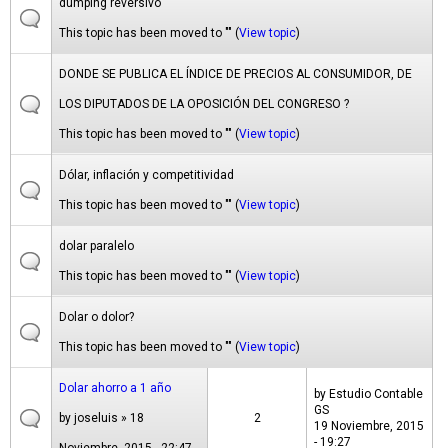
dumping reversivo
This topic has been moved to "" (
View topic
)
DONDE SE PUBLICA EL ÍNDICE DE PRECIOS AL CONSUMIDOR, DE
LOS DIPUTADOS DE LA OPOSICIÓN DEL CONGRESO ?
This topic has been moved to "" (
View topic
)
Dólar, inflación y competitividad
This topic has been moved to "" (
View topic
)
dolar paralelo
This topic has been moved to "" (
View topic
)
Dolar o dolor?
This topic has been moved to "" (
View topic
)
Dolar ahorro a 1 año
by
Estudio Contable
GS
by
joseluis
» 18
2
19 Noviembre, 2015
- 19:27