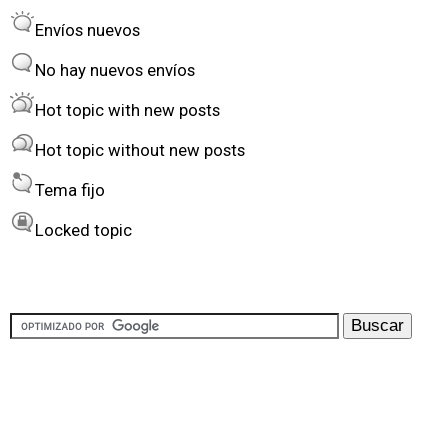
r
o
Envíos nuevos
d
r
e
t
No hay nuevos envíos
r
Hot topic with new posts
b
Hot topic without new posts
y
Tema fijo
Locked topic