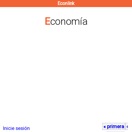
Econlink
Pasar
al
Economía
contenido
principal
« primera
‹
P
Inicie sesión