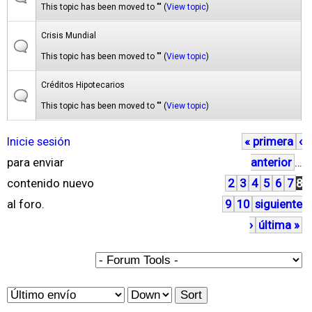
This topic has been moved to "" (
View topic
)
Crisis Mundial
This topic has been moved to "" (
View topic
)
Créditos Hipotecarios
This topic has been moved to "" (
View topic
)
Inicie sesión
« primera
‹
P
para enviar
anterior
…
á
contenido nuevo
2
3
4
5
6
7
8
g
al foro.
9
10
siguiente
i
›
última »
n
a
s
O
S