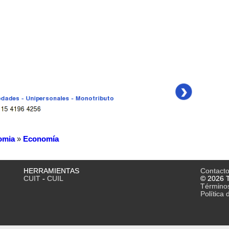
omia
»
Economía
HERRAMIENTAS
Contact
CUIT
-
CUIL
© 2026 T
Término
Política 