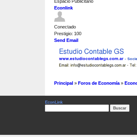
Espacio Publicitario
Econlink
Conectado
Prestigio
: 100
Send Email
Principal
»
Foros de Economía
»
Econ
EconLink