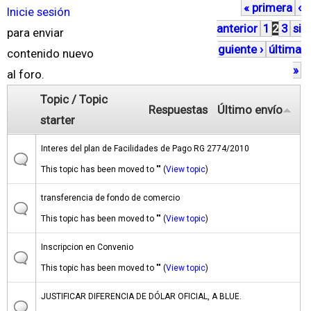
« primera
‹
P
Inicie sesión
anterior
1
2
3
si
á
para enviar
guiente ›
última
g
contenido nuevo
»
i
al foro.
n
Topic / Topic
Respuestas
Último envío
a
starter
s
Interes del plan de Facilidades de Pago RG 2774/2010
This topic has been moved to "" (
View topic
)
transferencia de fondo de comercio
This topic has been moved to "" (
View topic
)
Inscripcion en Convenio
This topic has been moved to "" (
View topic
)
JUSTIFICAR DIFERENCIA DE DÓLAR OFICIAL, A BLUE.