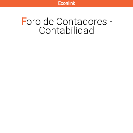
Econlink
Pasar
al
Foro de Contadores -
contenido
Contabilidad
principal