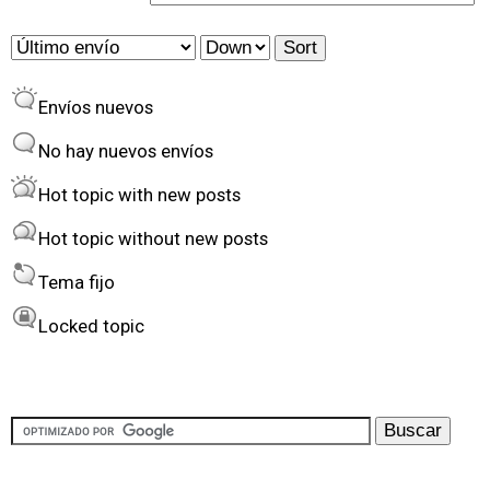
a
O
S
s
r
o
Envíos nuevos
d
r
e
t
No hay nuevos envíos
r
Hot topic with new posts
b
Hot topic without new posts
y
Tema fijo
Locked topic