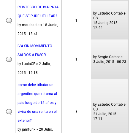
REINTEGRO DE IVA PARA
by
Estudio Contable
QUE SE PUDE UTILIZAR?
GS
1
18 Junio, 2015 -
by
marabacle
» 18 Junio,
17:44
2015 - 13:41
IVA SIN MOVIMIENTO-
SALDOS A FAVOR
by
Sergio Carbone
1
3 Julio, 2015 - 00:23
by
LuciaCP
» 2 Julio,
2015 - 19:18
como debe tributar un
argentino que retorna al
pais luego de 15 años y
by
Estudio Contable
GS
vivira de una renta en el
3
21 Julio, 2015 -
17:11
exterior?
by
jamfunk
» 20 Julio,