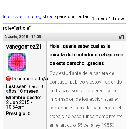
Inicie sesión
o
regístrese
para comentar
1 envío / 0 new
role="article"
#1
2 Junio, 2015 - 11:03
vanegomez21
Hola...queria saber cual es la
mirada del contador en el ejercicio
de este derecho...gracias
Soy estudiante de la carrera de
Desconectado/a
contador publico y estoy haciendo
Last seen:
hace 9
un trabajo sobre los derechos de
años 10 meses
Miembro desde:
informacion de los accionistas en
2 Jun 2015 -
10:54am
sociedades cerradas y abiertas...el
Prestigio
: 0
trabajo se basa fundamentalmente
en el articulo 55 de la ley 19550.