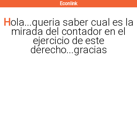
Econlink
Pasar
al
Hola...queria saber cual es la
contenido
mirada del contador en el
principal
ejercicio de este
derecho...gracias