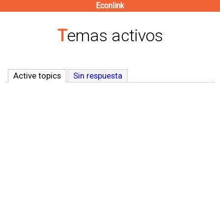
Econlink
Pasar
al
Temas activos
contenido
principal
Active topics
(solapa activa)
Sin respuesta