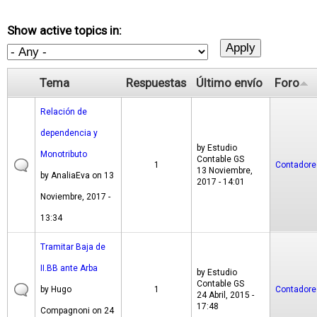
Show active topics in:
Tema
Respuestas
Último envío
Foro
Relación de
dependencia y
by
Estudio
Monotributo
Contable GS
1
Contadore
13 Noviembre,
by
AnaliaEva
on 13
2017 - 14:01
Noviembre, 2017 -
13:34
Tramitar Baja de
II.BB ante Arba
by
Estudio
Contable GS
by
Hugo
1
Contadore
24 Abril, 2015 -
17:48
Compagnoni
on 24