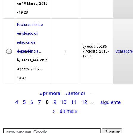
on 19 Marzo, 2016
- 19:28
Facturar siendo
empleado en
relación de
by
eduardo286
dependencia...
1
7 Agosto, 2015 -
Contadore
17:01
by
sebas_666
on 7
Agosto, 2015 -
13:32
« primera
‹ anterior
…
P
4
5
6
7
8
9
10
11
12
…
siguiente
á
›
última »
g
i