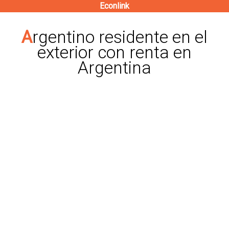
Econlink
Pasar
al
Argentino residente en el
contenido
exterior con renta en
principal
Argentina