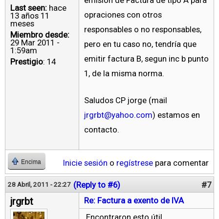
emision de Factura de tipo A para
Last seen:
hace
opraciones con otros
13 años 11
meses
responsables o no responsables,
Miembro desde:
29 Mar 2011 -
pero en tu caso no, tendría que
1:59am
emitir factura B, segun inc b punto
Prestigio
: 14
1, de la misma norma.
Saludos CP jorge (mail
jrgrbt@yahoo.com
) estamos en
contacto.
Inicie sesión
o
regístrese
para comentar
Encima
(Reply to #6)
#7
28 Abril, 2011 - 22:27
jrgrbt
Re: Factura a exento de IVA
Encontraron esto útil