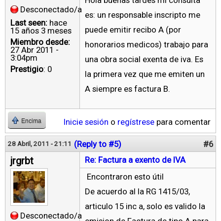
Hola buenas tardes mi consulta
Desconectado/a
es: un responsable inscripto me
Last seen:
hace
puede emitir recibo A (por
15 años 3 meses
Miembro desde:
honorarios medicos) trabajo para
27 Abr 2011 -
3:04pm
una obra social exenta de iva. Es
Prestigio
: 0
la primera vez que me emiten un
A siempre es factura B.
Inicie sesión
o
regístrese
para comentar
Encima
(Reply to #5)
#6
28 Abril, 2011 - 21:11
jrgrbt
Re: Factura a exento de IVA
Encontraron esto útil
De acuerdo al la RG 1415/03,
articulo 15 inc a, solo es valido la
Desconectado/a