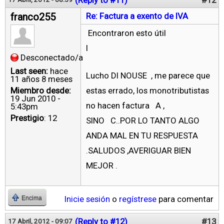
franco255
Re: Factura a exento de IVA
Encontraron esto útil
l
Desconectado/a
Last seen:
hace
Lucho DI NOUSE , me parece que
11 años 8 meses
Miembro desde:
estas errado, los monotributistas
19 Jun 2010 -
no hacen factura A ,
5:43pm
Prestigio
: 12
SINO C..POR LO TANTO ALGO
ANDA MAL EN TU RESPUESTA
.SALUDOS ,AVERIGUAR BIEN
MEJOR .
Inicie sesión
o
regístrese
para comentar
Encima
(Reply to #12)
#13
17 Abril, 2012 - 09:07