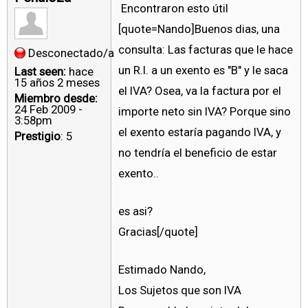
Encontraron esto útil
[quote=Nando]Buenos dias, una
consulta: Las facturas que le hace
Desconectado/a
un R.I. a un exento es "B" y le saca
Last seen:
hace
15 años 2 meses
el IVA? Osea, va la factura por el
Miembro desde:
24 Feb 2009 -
importe neto sin IVA? Porque sino
3:58pm
el exento estaría pagando IVA, y
Prestigio
: 5
no tendría el beneficio de estar
exento..
es asi?
Gracias[/quote]
Estimado Nando,
Los Sujetos que son IVA