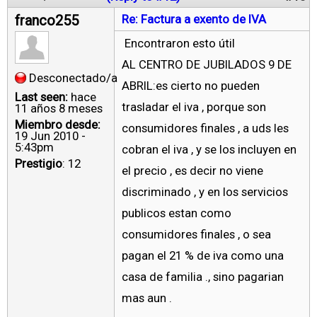
franco255
Re: Factura a exento de IVA
Encontraron esto útil
AL CENTRO DE JUBILADOS 9 DE
Desconectado/a
ABRIL:es cierto no pueden
Last seen:
hace
trasladar el iva , porque son
11 años 8 meses
Miembro desde:
consumidores finales , a uds les
19 Jun 2010 -
5:43pm
cobran el iva , y se los incluyen en
Prestigio
: 12
el precio , es decir no viene
discriminado , y en los servicios
publicos estan como
consumidores finales , o sea
pagan el 21 % de iva como una
casa de familia ., sino pagarian
mas aun .