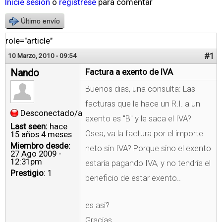
Inicie sesión
o
regístrese
para comentar
Último envío
role="article"
#1
10 Marzo, 2010 - 09:54
Nando
Factura a exento de IVA
Buenos dias, una consulta: Las
facturas que le hace un R.I. a un
Desconectado/a
exento es "B" y le saca el IVA?
Last seen:
hace
Osea, va la factura por el importe
15 años 4 meses
Miembro desde:
neto sin IVA? Porque sino el exento
27 Ago 2009 -
12:31pm
estaría pagando IVA, y no tendría el
Prestigio
: 1
beneficio de estar exento..
es asi?
Gracias