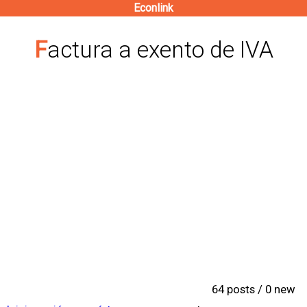
Econlink
Pasar
al
Factura a exento de IVA
contenido
principal
64 posts / 0 new