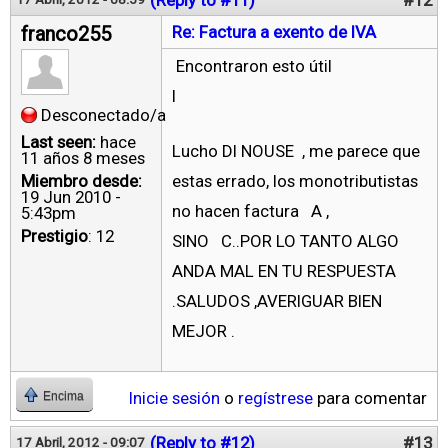
franco255
Re: Factura a exento de IVA
Encontraron esto útil
l
Desconectado/a
Last seen:
hace
Lucho DI NOUSE , me parece que
11 años 8 meses
Miembro desde:
estas errado, los monotributistas
19 Jun 2010 -
no hacen factura A ,
5:43pm
Prestigio
: 12
SINO C..POR LO TANTO ALGO
ANDA MAL EN TU RESPUESTA
.SALUDOS ,AVERIGUAR BIEN
MEJOR .
Inicie sesión
o
regístrese
para comentar
Encima
(Reply to #12)
#13
17 Abril, 2012 - 09:07