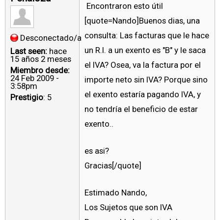
Encontraron esto útil
[quote=Nando]Buenos dias, una
consulta: Las facturas que le hace
Desconectado/a
un R.I. a un exento es "B" y le saca
Last seen:
hace
15 años 2 meses
el IVA? Osea, va la factura por el
Miembro desde:
24 Feb 2009 -
importe neto sin IVA? Porque sino
3:58pm
el exento estaría pagando IVA, y
Prestigio
: 5
no tendría el beneficio de estar
exento..
es asi?
Gracias[/quote]
Estimado Nando,
Los Sujetos que son IVA