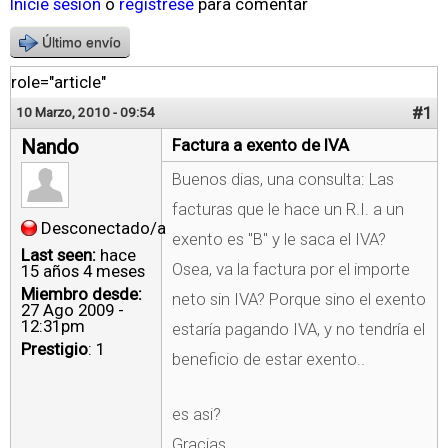
Inicie sesión
o
regístrese
para comentar
Último envío
role="article"
#1
10 Marzo, 2010 - 09:54
Nando
Factura a exento de IVA
Buenos dias, una consulta: Las
facturas que le hace un R.I. a un
Desconectado/a
exento es "B" y le saca el IVA?
Last seen:
hace
Osea, va la factura por el importe
15 años 4 meses
Miembro desde:
neto sin IVA? Porque sino el exento
27 Ago 2009 -
12:31pm
estaría pagando IVA, y no tendría el
Prestigio
: 1
beneficio de estar exento..
es asi?
Gracias