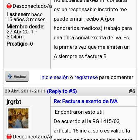
Hola buenas tardes mi consulta
Desconectado/a
es: un responsable inscripto me
Last seen:
hace
puede emitir recibo A (por
15 años 3 meses
Miembro desde:
honorarios medicos) trabajo para
27 Abr 2011 -
3:04pm
una obra social exenta de iva. Es
Prestigio
: 0
la primera vez que me emiten un
A siempre es factura B.
Inicie sesión
o
regístrese
para comentar
Encima
(Reply to #5)
#6
28 Abril, 2011 - 21:11
jrgrbt
Re: Factura a exento de IVA
Encontraron esto útil
De acuerdo al la RG 1415/03,
articulo 15 inc a, solo es valido la
Desconectado/a