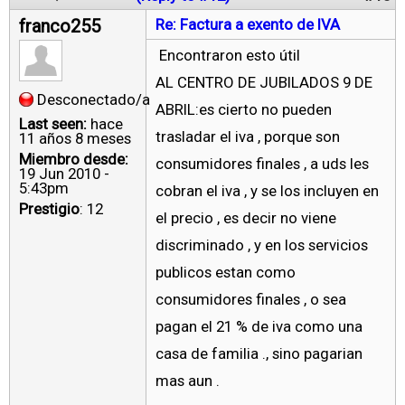
franco255
Re: Factura a exento de IVA
Encontraron esto útil
AL CENTRO DE JUBILADOS 9 DE
Desconectado/a
ABRIL:es cierto no pueden
Last seen:
hace
trasladar el iva , porque son
11 años 8 meses
Miembro desde:
consumidores finales , a uds les
19 Jun 2010 -
5:43pm
cobran el iva , y se los incluyen en
Prestigio
: 12
el precio , es decir no viene
discriminado , y en los servicios
publicos estan como
consumidores finales , o sea
pagan el 21 % de iva como una
casa de familia ., sino pagarian
mas aun .