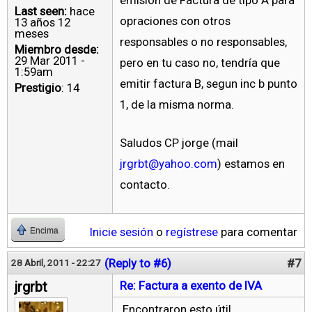
emision de Factura de tipo A para
Last seen:
hace
opraciones con otros
13 años 12
meses
responsables o no responsables,
Miembro desde:
29 Mar 2011 -
pero en tu caso no, tendría que
1:59am
emitir factura B, segun inc b punto
Prestigio
: 14
1, de la misma norma.
Saludos CP jorge (mail
jrgrbt@yahoo.com
) estamos en
contacto.
Inicie sesión
o
regístrese
para comentar
Encima
(Reply to #6)
#7
28 Abril, 2011 - 22:27
jrgrbt
Re: Factura a exento de IVA
Encontraron esto útil