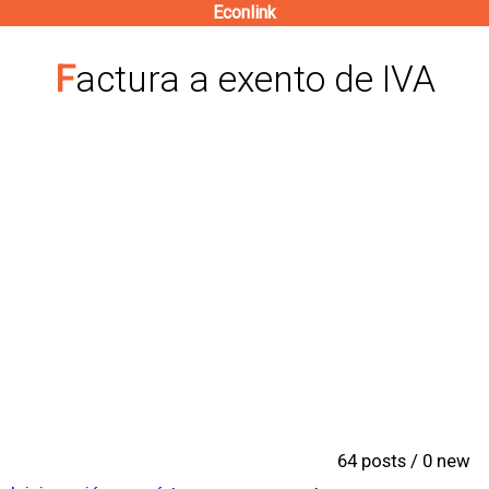
Econlink
Pasar
al
Factura a exento de IVA
contenido
principal
64 posts / 0 new