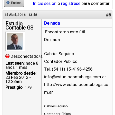
Inicie sesión
o
regístrese
para comentar
Encima
#6
14 Abril, 2016 - 13:48
Estudio
De nada
Contable GS
Encontraron esto útil
De nada
Gabriel Sequino
Desconectado/a
Contador Público
Last seen:
hace 8
años 1 mes
Tel. (54 11) 15-4196-4256
Miembro desde:
info@estudiocontablegs.com.ar
23 Feb 2012 -
12:28am
http://www.estudiocontablegs.co
Prestigio
: 179
m.ar
Gabriel Sequino
Contador Público