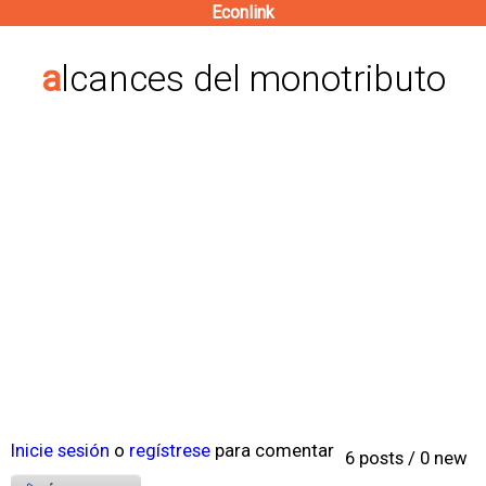
Econlink
Pasar
al
alcances del monotributo
contenido
principal
Inicie sesión
o
regístrese
para comentar
6 posts / 0 new