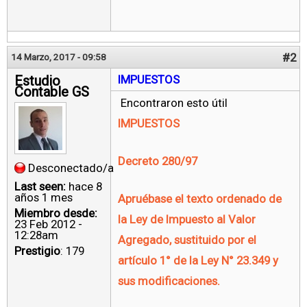
#2
14 Marzo, 2017 - 09:58
Estudio
IMPUESTOS
Contable GS
Encontraron esto útil
IMPUESTOS
Decreto 280/97
Desconectado/a
Last seen:
hace 8
años 1 mes
Apruébase el texto ordenado de
Miembro desde:
la Ley de Impuesto al Valor
23 Feb 2012 -
12:28am
Agregado, sustituido por el
Prestigio
: 179
artículo 1° de la Ley N° 23.349 y
sus modificaciones.