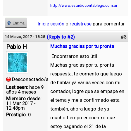
http://www.estudiocontablegs.com.ar
Inicie sesión
o
regístrese
para comentar
Encima
(Reply to #2)
#3
14 Marzo, 2017 - 18:28
Pablo H
Muchas gracias por tu pronta
Encontraron esto útil
Muchas gracias por tu pronta
respuesta, te comento que luego
Desconectado/a
de hablar ya varias veces con mi
Last seen:
hace 9
contador, logre que se empape en
años 4 meses
Miembro desde:
el tema y me a confirmado esta
11 Mar 2017 -
12:48pm
también, ahora luego de ya
Prestigio
: 0
mucho tiempo encuentro que
estoy pagando el 21 de la