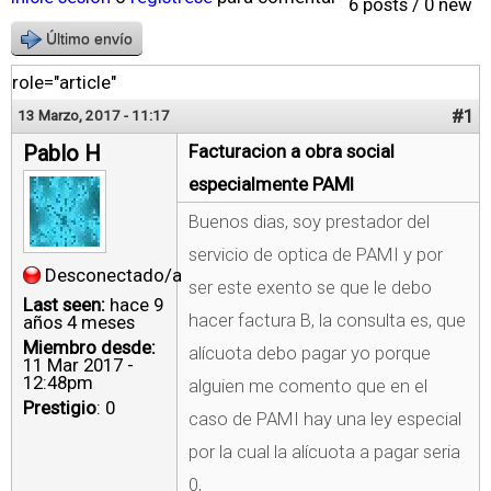
6 posts / 0 new
Último envío
role="article"
#1
13 Marzo, 2017 - 11:17
Pablo H
Facturacion a obra social
especialmente PAMI
Buenos dias, soy prestador del
servicio de optica de PAMI y por
Desconectado/a
ser este exento se que le debo
Last seen:
hace 9
hacer factura B, la consulta es, que
años 4 meses
Miembro desde:
alícuota debo pagar yo porque
11 Mar 2017 -
12:48pm
alguien me comento que en el
Prestigio
: 0
caso de PAMI hay una ley especial
por la cual la alícuota a pagar seria
0,