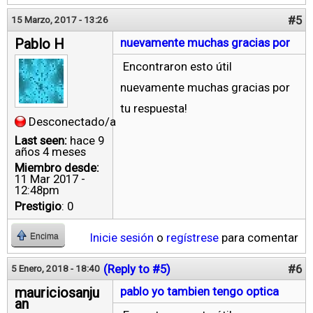
#5
15 Marzo, 2017 - 13:26
Pablo H
nuevamente muchas gracias por
Encontraron esto útil
nuevamente muchas gracias por
tu respuesta!
Desconectado/a
Last seen:
hace 9
años 4 meses
Miembro desde:
11 Mar 2017 -
12:48pm
Prestigio
: 0
Inicie sesión
o
regístrese
para comentar
Encima
(Reply to #5)
#6
5 Enero, 2018 - 18:40
mauriciosanju
pablo yo tambien tengo optica
an