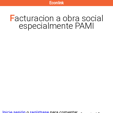
Econlink
Pasar
al
Facturacion a obra social
contenido
especialmente PAMI
principal
Inicie sesión
o
regístrese
para comentar