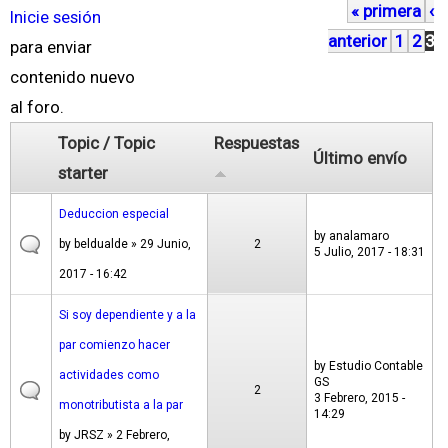
« primera
‹
P
Inicie sesión
anterior
1
2
3
á
para enviar
g
contenido nuevo
i
al foro.
n
Topic / Topic
Respuestas
Último envío
a
starter
s
Deduccion especial
by
analamaro
by
beldualde
» 29 Junio,
2
5 Julio, 2017 - 18:31
2017 - 16:42
Si soy dependiente y a la
par comienzo hacer
by
Estudio Contable
actividades como
GS
2
3 Febrero, 2015 -
monotributista a la par
14:29
by
JRSZ
» 2 Febrero,