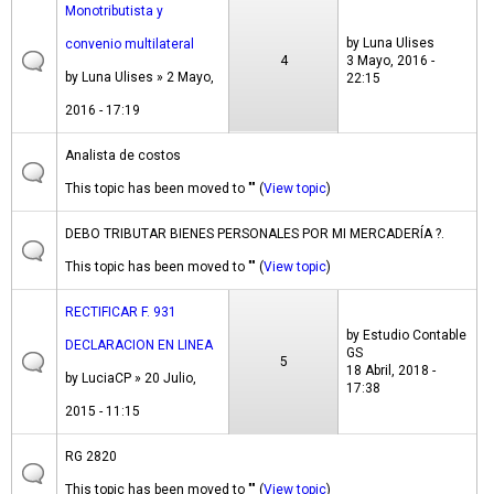
Monotributista y
by
Luna Ulises
convenio multilateral
4
3 Mayo, 2016 -
by
Luna Ulises
» 2 Mayo,
22:15
2016 - 17:19
Analista de costos
This topic has been moved to "" (
View topic
)
DEBO TRIBUTAR BIENES PERSONALES POR MI MERCADERÍA ?.
This topic has been moved to "" (
View topic
)
RECTIFICAR F. 931
by
Estudio Contable
DECLARACION EN LINEA
GS
5
18 Abril, 2018 -
by
LuciaCP
» 20 Julio,
17:38
2015 - 11:15
RG 2820
This topic has been moved to "" (
View topic
)