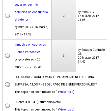
voy a vender mis
by
mim2017
servicios de consultoría
3
17 Marzo, 2017 -
al exterior
21:05
by
mim2017
» 16 Marzo,
2017 - 17:32
Inmueble en cuotas en
by
Estudio Contable
Bienes Personales
GS
3
20 Marzo, 2017 -
by
gcotelesso
» 20
14:40
Marzo, 2017 - 09:34
QUE RUBROS CONFORMAN EL PATRIMONIO NETO DE UNA
EMPRESA, A LOS FINES DEL PAGO DE BIENES PERSONALES ?
This topic has been moved to "" (
View topic
)
Cuenta A.R.E.A. (Patrimonio Neto)
This topic has been moved to "" (
View topic
)