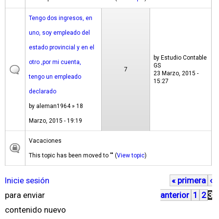
Tengo dos ingresos, en
uno, soy empleado del
estado provincial y en el
by
Estudio Contable
otro ,por mi cuenta,
GS
7
23 Marzo, 2015 -
tengo un empleado
15:27
declarado
by
aleman1964
» 18
Marzo, 2015 - 19:19
Vacaciones
This topic has been moved to "" (
View topic
)
Inicie sesión
« primera
‹
P
para enviar
anterior
1
2
3
á
contenido nuevo