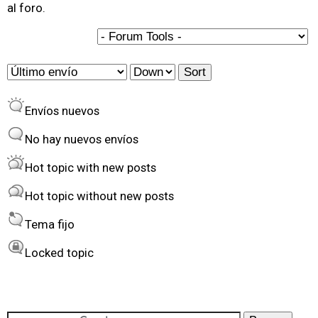
g
al foro.
i
n
a
O
S
s
r
o
Envíos nuevos
d
r
e
t
No hay nuevos envíos
r
Hot topic with new posts
b
Hot topic without new posts
y
Tema fijo
Locked topic