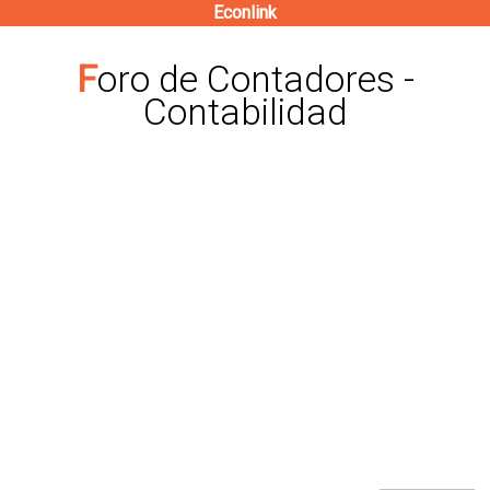
Econlink
Pasar
al
Foro de Contadores -
contenido
Contabilidad
principal