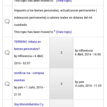
This topic has been moved to "" (
View topic
)
Impuesto a los bienes personales, actualizacion permanente (
indexacion permanente) a valores reales en dolares del mt
cuadrado.
This topic has been moved to "" (
View topic
)
TERRENO: tributa en
bienes personales?
by
mflorencia
2
6 Abril, 2016 - 16:00
by
mflorencia
» 6 Abril,
2016 - 02:07
rectificar iva - compras
exentas
by
yani
2
4 Julio, 2016 - 11:03
by
yani
» 1 Julio, 2016 -
21:51
Soy Monotributista C y