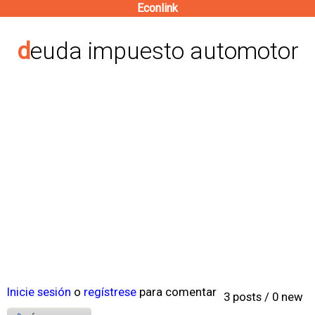
Econlink
Pasar
al
deuda impuesto automotor
contenido
principal
Inicie sesión
o
regístrese
para comentar
3 posts / 0 new