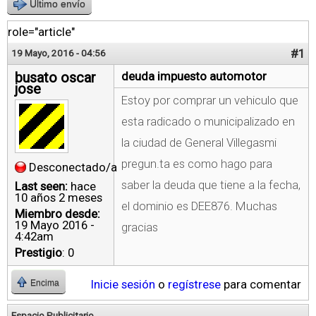
Último envío
role="article"
#1
19 Mayo, 2016 - 04:56
busato oscar
deuda impuesto automotor
jose
Estoy por comprar un vehiculo que
esta radicado o municipalizado en
la ciudad de General Villegasmi
pregun.ta es como hago para
Desconectado/a
saber la deuda que tiene a la fecha,
Last seen:
hace
10 años 2 meses
el dominio es DEE876. Muchas
Miembro desde:
19 Mayo 2016 -
gracias
4:42am
Prestigio
: 0
Inicie sesión
o
regístrese
para comentar
Encima
Espacio Publicitario