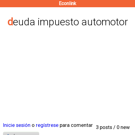
Econlink
Pasar
al
deuda impuesto automotor
contenido
principal
Inicie sesión
o
regístrese
para comentar
3 posts / 0 new