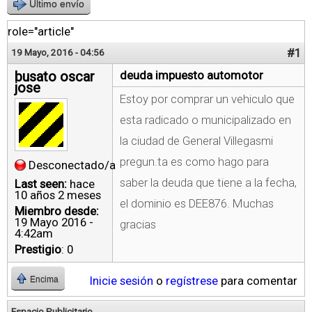
Último envío
role="article"
#1
19 Mayo, 2016 - 04:56
busato oscar
deuda impuesto automotor
jose
Estoy por comprar un vehiculo que
esta radicado o municipalizado en
la ciudad de General Villegasmi
pregun.ta es como hago para
Desconectado/a
saber la deuda que tiene a la fecha,
Last seen:
hace
10 años 2 meses
el dominio es DEE876. Muchas
Miembro desde:
19 Mayo 2016 -
gracias
4:42am
Prestigio
: 0
Inicie sesión
o
regístrese
para comentar
Encima
Espacio Publicitario