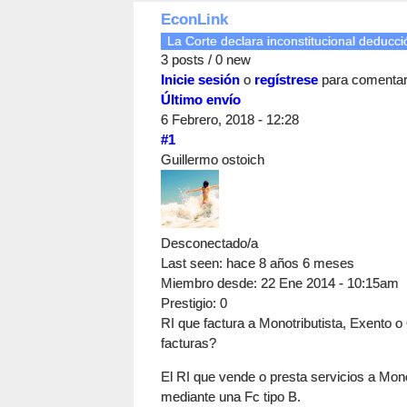
EconLink
La Corte declara inconstitucional deducció
3 posts / 0 new
Inicie sesión
o
regístrese
para comenta
Último envío
6 Febrero, 2018 - 12:28
#1
Guillermo ostoich
Desconectado/a
Last seen:
hace 8 años 6 meses
Miembro desde:
22 Ene 2014 - 10:15am
Prestigio
: 0
RI que factura a Monotributista, Exento o 
facturas?
El RI que vende o presta servicios a Mon
mediante una Fc tipo B.