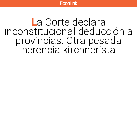
Econlink
Pasar
al
La Corte declara
contenido
inconstitucional deducción a
principal
provincias: Otra pesada
herencia kirchnerista