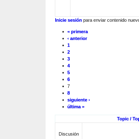
Inicie sesión
para enviar contenido nuevo 
« primera
‹ anterior
1
2
3
4
5
6
7
8
siguiente ›
última »
Topic / To
Discusión