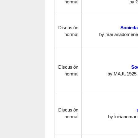
normal
by
Discusión
Socieda
normal
by
marianadomene
Discusión
Soc
normal
by
MAJU1925
Discusión
normal
by
lucianomar