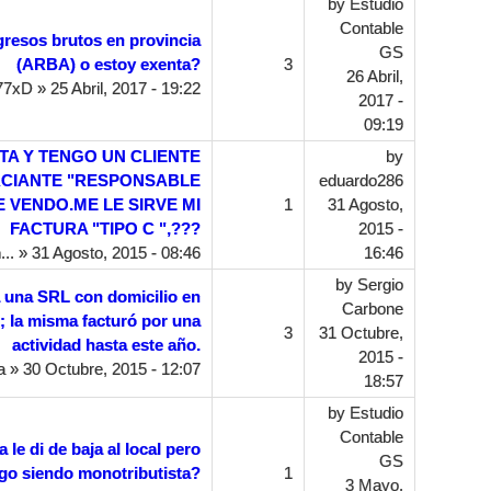
by
Estudio
Contable
resos brutos en provincia
GS
(ARBA) o estoy exenta?
3
26 Abril,
77xD
» 25 Abril, 2017 - 19:22
2017 -
09:19
TA Y TENGO UN CLIENTE
by
CIANTE "RESPONSABLE
eduardo286
E VENDO.ME LE SIRVE MI
1
31 Agosto,
FACTURA "TIPO C ",???
2015 -
...
» 31 Agosto, 2015 - 08:46
16:46
by
Sergio
 una SRL con domicilio en
Carbone
la misma facturó por una
3
31 Octubre,
actividad hasta este año.
2015 -
a
» 30 Octubre, 2015 - 12:07
18:57
by
Estudio
Contable
 le di de baja al local pero
GS
igo siendo monotributista?
1
3 Mayo,