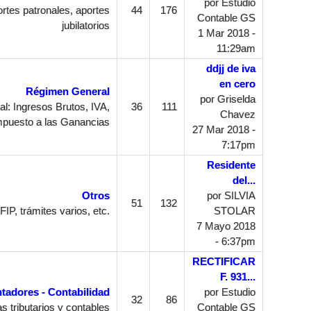
por
Estudio
rtes patronales, aportes
44
176
Contable GS
jubilatorios
1 Mar 2018 -
11:29am
ddjj de iva
en cero
Régimen General
por
Griselda
: Ingresos Brutos, IVA,
36
111
Chavez
mpuesto a las Ganancias
27 Mar 2018 -
7:17pm
Residente
del...
Otros
por
SILVIA
51
132
FIP, trámites varios, etc.
STOLAR
7 Mayo 2018
- 6:37pm
RECTIFICAR
F. 931...
tadores - Contabilidad
por
Estudio
32
86
 tributarios y contables
Contable GS