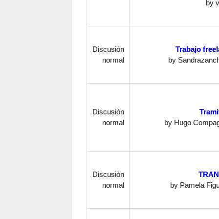
by
v
Discusión
Trabajo free
normal
by
Sandrazanc
Discusión
Trami
normal
by
Hugo Compag
Discusión
TRAN
normal
by
Pamela Fig