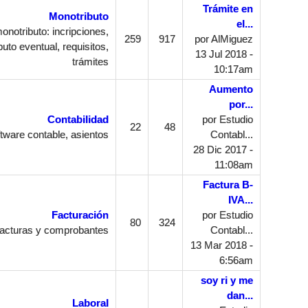
Trámite en
Monotributo
el...
notributo: incripciones,
259
917
por
AlMiguez
uto eventual, requisitos,
13 Jul 2018 -
trámites
10:17am
Aumento
por...
Contabilidad
por
Estudio
22
48
tware contable, asientos
Contabl...
28 Dic 2017 -
11:08am
Factura B-
IVA...
Facturación
por
Estudio
80
324
acturas y comprobantes
Contabl...
13 Mar 2018 -
6:56am
soy ri y me
dan...
Laboral