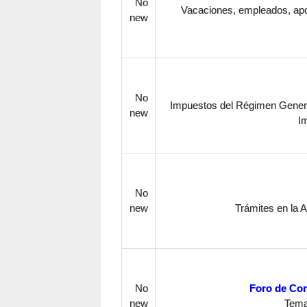
No
Vacaciones, empleados, apo
new
No
Impuestos del Régimen General
new
I
No
new
Trámites en la A
No
Foro de Con
new
Temas