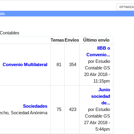
sis
 Contables
Temas
Envíos
Último envío
IIBB o
Convenio...
por
Estudio
Convenio Multilateral
81
354
Contable GS
20 Abr 2018 -
11:15pm
Junio
sociedad
de...
Sociedades
75
423
por
Estudio
echo, Sociedad Anónima
Contable GS
27 Abr 2018 -
5:44pm