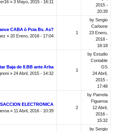
er16
» 3 Mayo, 2015 - 16:11
2015 -
20:39
by
Sergio
Carbone
lance CABA ò Pcia Bs. As?
1
23 Enero,
hez
» 20 Enero, 2018 - 17:04
2018 -
18:18
by
Estudio
Contable
tar Baja de II.BB ante Arba
GS
1
noni
» 24 Abril, 2015 - 14:32
24 Abril,
2015 -
17:48
by
Pamela
Figueroa
SACCION ELECTRONICA
2
12 Abril,
ueroa
» 11 Abril, 2016 - 10:39
2016 -
15:32
by
Sergio