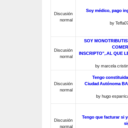
Soy médico, pago ing
Discusión
normal
by
Teffa0
SOY MONOTRIBUTIS
COMER
Discusión
INSCRIPTO",.AL QUE L
normal
by
marcela cristin
Tengo constituida
Discusión
Ciudad Autónoma BA; 
normal
by
hugo esparric
Tengo que facturar si ya
Discusión
s
normal