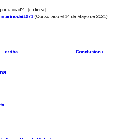
rtunidad?". [en linea]
om.ar/node/1271
(Consultado el 14 de Mayo de 2021)
arriba
Conclusion ›
ina
ta