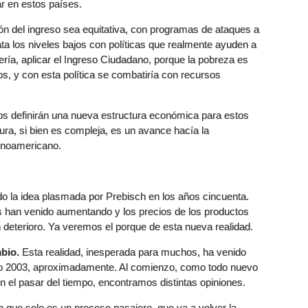
r en estos países.
ón del ingreso sea equitativa, con programas de ataques a
a los niveles bajos con políticas que realmente ayuden a
ría, aplicar el Ingreso Ciudadano, porque la pobreza es
s, y con esta política se combatiría con recursos
os definirán una nueva estructura económica para estos
ra, si bien es compleja, es un avance hacía la
tinoamericano.
o la idea plasmada por Prebisch en los años cincuenta.
s han venido aumentando y los precios de los productos
un deterioro. Ya veremos el porque de esta nueva realidad.
bio.
Esta realidad, inesperada para muchos, ha venido
o 2003, aproximadamente. Al comienzo, como todo nuevo
on el pasar del tiempo, encontramos distintas opiniones.
n que solo es un proceso pasajero, que va a volver la