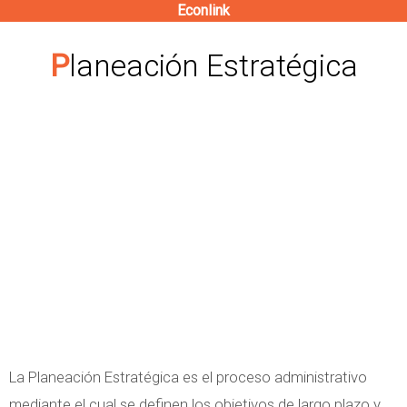
Econlink
Pasar
al
Planeación Estratégica
contenido
principal
La Planeación Estratégica es el proceso administrativo
mediante el cual se definen los objetivos de largo plazo y