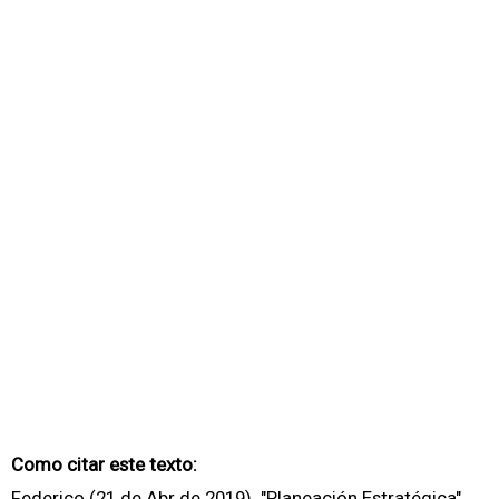
Como citar este texto:
Federico (21 de Abr de 2019). "Planeación Estratégica".