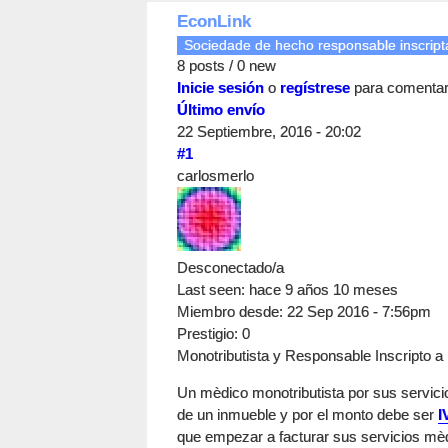
EconLink
Sociedade de hecho responsable inscripta
8 posts / 0 new
Inicie sesión
o
regístrese
para comenta
Último envío
22 Septiembre, 2016 - 20:02
#1
carlosmerlo
Desconectado/a
Last seen:
hace 9 años 10 meses
Miembro desde:
22 Sep 2016 - 7:56pm
Prestigio
: 0
Monotributista y Responsable Inscripto a 
Un mèdico monotributista por sus servici
de un inmueble y por el monto debe ser
I
que empezar a facturar sus servicios mè