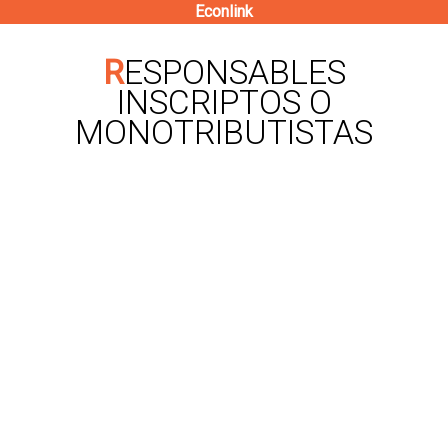
Econlink
Pasar
al
RESPONSABLES
contenido
INSCRIPTOS O
principal
MONOTRIBUTISTAS