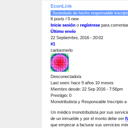
EconLink
Sociedade de hecho responsable inscripta
8 posts / 0 new
Inicie sesión
o
regístrese
para comenta
Último envío
22 Septiembre, 2016 - 20:02
#1
carlosmerlo
Desconectado/a
Last seen:
hace 9 años 10 meses
Miembro desde:
22 Sep 2016 - 7:56pm
Prestigio
: 0
Monotributista y Responsable Inscripto a 
Un mèdico monotributista por sus servici
de un inmueble y por el monto debe ser
I
que empezar a facturar sus servicios mè