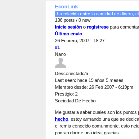
EconLink
La relación entre la cantidad de dinero, el 
136 posts / 0 new
Inicie sesión
o
regístrese
para comenta
Último envío
26 Febrero, 2007 - 18:27
#1
Nano
Desconectado/a
Last seen:
hace 19 años 5 meses
Miembro desde:
26 Feb 2007 - 6:19pm
Prestigio
: 2
Sociedad De Hecho
Me gustaria saber cuales son los puntos 
hecho
, estoy armando una que se dedicar
el remis conocido comunmente, esto netam
podran darme una idea, gracias.