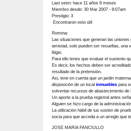
Last seen:
hace 11 años 8 meses
Miembro desde:
30 Mar 2007 - 8:07am
Prestigio
: 3
Encontraron esto útil
Romina:
Las situaciones que generan las uniones
amistad, solo pueden ser resueltas, una 
litigio.
Para ello tenes que evaluar el sustento 
Es decir, los hechos deben ser acreditados
resultado de la pretensiòn.
Asi, tene en cuenta que un jardin maternal
disposiciòn de un local
inmuebles
para su
solventar recursos de abastecimiento de 
Un aporte a la prueba registral antes señ
Alguien se hizo cargo de la administraciò
La utilizaciòn hàbil de tus sosten de pru
socia para que acceda a un arreglo que te
JOSE MARIA FANCIULLO