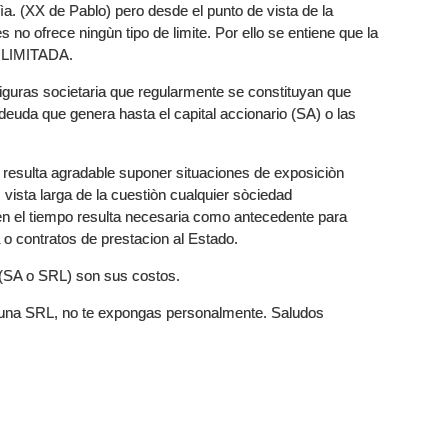
a. (XX de Pablo) pero desde el punto de vista de la
 no ofrece ningùn tipo de limite. Por ello se entiene que la
s ILIMITADA.
figuras societaria que regularmente se constituyan que
 deuda que genera hasta el capital accionario (SA) o las
no resulta agradable suponer situaciones de exposiciòn
vista larga de la cuestiòn cualquier sòciedad
 en el tiempo resulta necesaria como antecedente para
 o contratos de prestacion al Estado.
 (SA o SRL) son sus costos.
d una SRL, no te expongas personalmente. Saludos