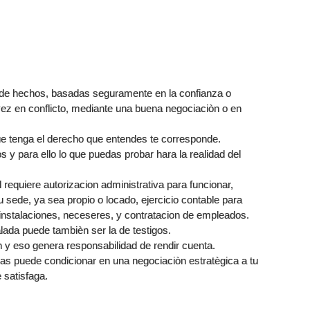
 de hechos, basadas seguramente en la confianza o
vez en conflicto, mediante una buena negociaciòn o en
que tenga el derecho que entendes te corresponde.
 y para ello lo que puedas probar hara la realidad del
 requiere autorizacion administrativa para funcionar,
 sede, ya sea propio o locado, ejercicio contable para
instalaciones, neceseres, y contratacion de empleados.
alada puede tambièn ser la de testigos.
n y eso genera responsabilidad de rendir cuenta.
ebas puede condicionar en una negociaciòn estratègica a tu
 satisfaga.