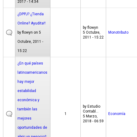
2017 - 14:34
¿DPPJ? ¿Tienda
Online? Ayudita!!
by
flowyn
by
flowyn
on 5
5 Octubre,
Monotributo
2011 - 15:22
Octubre, 2011 -
15:22
¿En qué países
latinoamericanos
hay mejor
estabilidad
económica y
by
Estudio
también las
Contabl...
1
Economía
5 Marzo,
mejores
2018 - 06:59
oportunidades de
abrir un negocio?