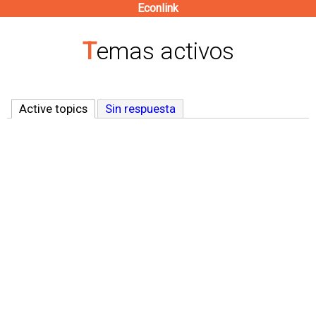
Econlink
Pasar
al
Temas activos
contenido
principal
Active topics
(solapa activa)
Sin respuesta