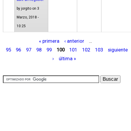
by
jorgito
on 3
Marzo, 2018 -
10:25
« primera
‹ anterior
…
P
95
96
97
98
99
100
101
102
103
siguiente
á
›
última »
g
i
n
a
s