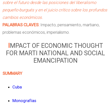
sobre el futuro desde las posiciones del liberalismo
n
pequeño-burgués y en el juicio crítico sobre los profundos
ó
cambios económicos.
m
PALABRAS CLAVES:
Impacto, pensamiento, martiano,
i
problemas económicos, imperialismo.
c
a
IMPACT OF ECONOMIC THOUGHT
s
FOR MARTI NATIONAL AND SOCIAL
EMANCIPATION
SUMMARY
Cuba
Monografías