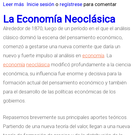
Leer más
s
Inicie sesión
o
regístrese
para comentar
o
La Economía Neoclásica
b
Alrededor de 1870, luego de un período en el que el análisis
r
clásico dominó la escena del pensamiento económico,
e
comenzó a gestarse una nueva corriente que daría un
I
nuevo y fuerte impulso al análisis en
economía
. La
m
economía
neoclásica
modificó profundamente a la ciencia
p
económica, su influencia fue enorme y decisiva para la
a
formación actual del pensamiento económico y también
c
para el desarrollo de las políticas económicas de los
t
gobiernos.
o
d
Repasemos brevemente sus principales aportes teóricos.
e
Partiendo de una nueva teoría del valor, llegan a una nueva
l