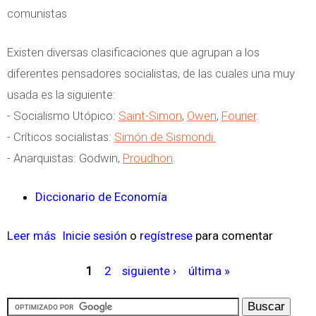
r
comunistas
n
n
i
N
e
a
Existen diversas clasificaciones que agrupan a los
a
l
d
diferentes pensadores socialistas, de las cuales una muy
c
d
e
usada es la siguiente:
i
e
l
- Socialismo Utópico:
Saint-Simon
,
Owen
,
Fourier
.
o
s
a
- Críticos socialistas:
Simón de Sismondi.
n
a
T
- Anarquistas: Godwin,
Proudhon
.
a
r
e
l
r
o
Diccionario de Economía
y
o
r
S
l
í
Leer más
s
Inicie sesión
o
regístrese
para comentar
o
l
a
o
c
1
2
siguiente ›
última »
o
d
b
P
i
d
e
r
á
a
e