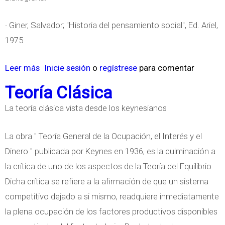
· Giner, Salvador; "Historia del pensamiento social", Ed. Ariel,
1975
Leer más
s
Inicie sesión
o
regístrese
para comentar
o
Teoría Clásica
b
La teoría clásica vista desde los keynesianos
r
e
La obra " Teoría General de la Ocupación, el Interés y el
D
Dinero " publicada por Keynes en 1936, es la culminación a
e
la crítica de uno de los aspectos de la Teoría del Equilibrio.
f
Dicha crítica se refiere a la afirmación de que un sistema
i
competitivo dejado a si mismo, readquiere inmediatamente
n
la plena ocupación de los factores productivos disponibles
i