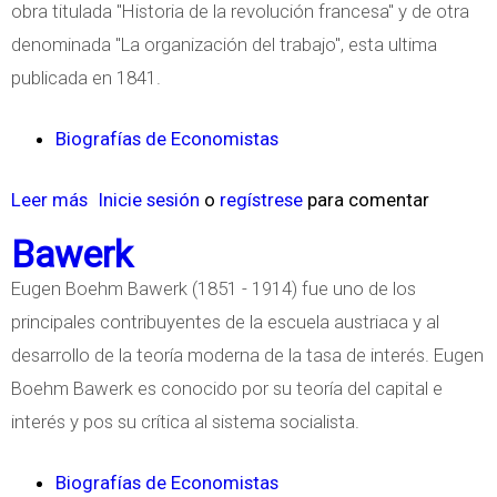
obra titulada "Historia de la revolución francesa" y de otra
A
denominada "La organización del trabajo", esta ultima
u
publicada en 1841.
g
u
Biografías de Economistas
s
t
Leer más
s
Inicie sesión
o
regístrese
para comentar
e
o
Bawerk
C
b
o
Eugen Boehm Bawerk (1851 - 1914) fue uno de los
r
m
principales contribuyentes de la escuela austriaca y al
e
t
desarrollo de la teoría moderna de la tasa de interés. Eugen
L
e
Boehm Bawerk es conocido por su teoría del capital e
o
interés y pos su crítica al sistema socialista.
u
i
Biografías de Economistas