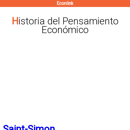
Econlink
Pasar
al
Historia del Pensamiento
contenido
Económico
principal
Saint-Simon