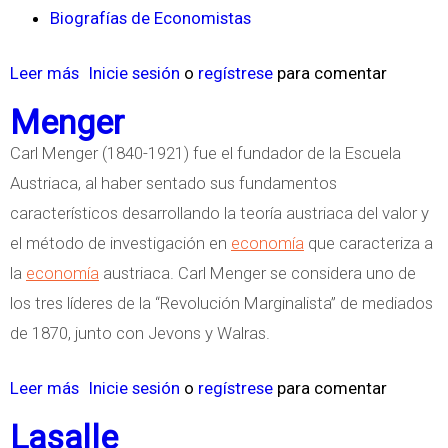
Biografías de Economistas
Leer más
s
Inicie sesión
o
regístrese
para comentar
o
Menger
b
Carl Menger (1840-1921) fue el fundador de la Escuela
r
Austriaca, al haber sentado sus fundamentos
e
característicos desarrollando la teoría austriaca del valor y
P
el método de investigación en
economía
que caracteriza a
r
la
economía
austriaca. Carl Menger se considera uno de
o
los tres líderes de la “Revolución Marginalista” de mediados
u
de 1870, junto con Jevons y Walras.
d
h
Leer más
s
Inicie sesión
o
regístrese
para comentar
o
o
Lasalle
n
b