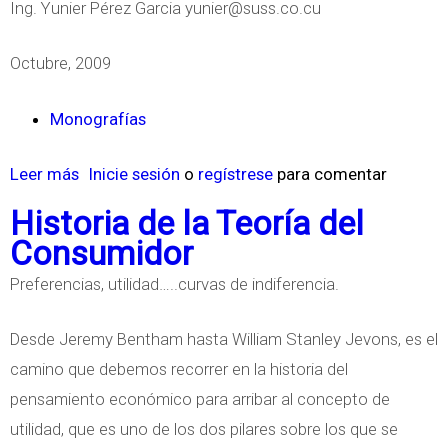
Ing. Yunier Pérez Garcia
yunier@suss.co.cu
ó
n
m
o
Octubre, 2009
i
m
c
í
Monografías
o
a
M
N
Leer más
s
Inicie sesión
o
regístrese
para comentar
a
e
o
Historia de la Teoría del
r
o
b
Consumidor
t
c
r
Preferencias, utilidad…..curvas de indiferencia.
i
l
e
a
á
L
Desde Jeremy Bentham hasta William Stanley Jevons, es el
n
s
a
camino que debemos recorrer en la historia del
o
i
c
pensamiento económico para arribar al concepto de
p
c
i
utilidad, que es uno de los dos pilares sobre los que se
a
a
e