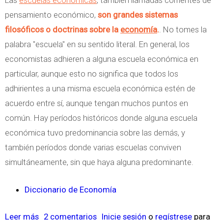
Las
escuelas económicas
, también llamadas corrientes de
o
l
pensamiento económico,
son grandes sistemas
á
filosóficos o doctrinas sobre la
economía
.
. No tomes la
s
palabra "escuela" en su sentido literal. En general, los
i
economistas adhieren a alguna escuela económica en
c
particular, aunque esto no significa que todos los
a
adhirientes a una misma escuela económica estén de
acuerdo entre sí, aunque tengan muchos puntos en
común. Hay períodos históricos donde alguna escuela
económica tuvo predominancia sobre las demás, y
también períodos donde varias escuelas conviven
simultáneamente, sin que haya alguna predominante.
Diccionario de Economía
Leer más
s
2 comentarios
Inicie sesión
o
regístrese
para