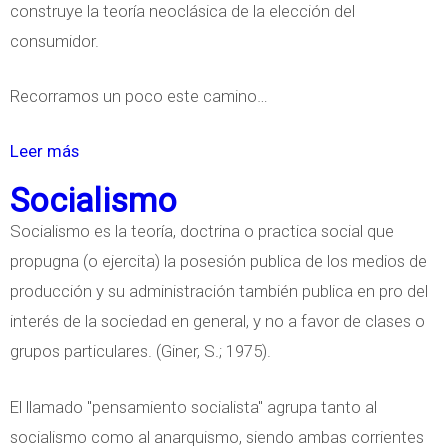
construye la teoría neoclásica de la elección del
r
n
consumidor.
a
c
l
i
Recorramos un poco este camino…
a
a
E
y
Leer más
s
m
l
o
Socialismo
a
a
b
n
Socialismo es la teoría, doctrina o practica social que
t
r
c
propugna (o ejercita) la posesión publica de los medios de
é
e
i
producción y su administración también publica en pro del
c
H
p
interés de la sociedad en general, y no a favor de clases o
n
i
a
grupos particulares. (Giner, S.; 1975).
i
s
c
c
t
El llamado "pensamiento socialista" agrupa tanto al
i
a
o
socialismo como al anarquismo, siendo ambas corrientes
ó
e