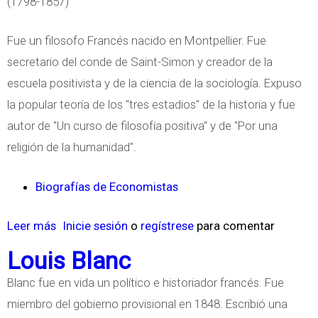
(1798-1857)
e
L
Fue un filosofo Francés nacido en Montpellier. Fue
a
secretario del conde de Saint-Simon y creador de la
s
escuela positivista y de la ciencia de la sociología. Expuso
a
la popular teoría de los "tres estadios" de la historia y fue
l
autor de "Un curso de filosofía positiva" y de "Por una
l
religión de la humanidad".
e
Biografías de Economistas
Leer más
s
Inicie sesión
o
regístrese
para comentar
o
Louis Blanc
b
Blanc fue en vida un político e historiador francés. Fue
r
miembro del gobierno provisional en 1848. Escribió una
e