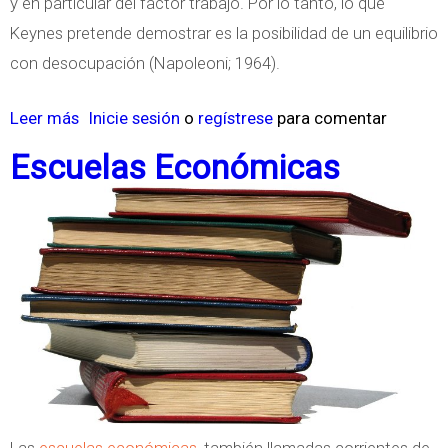
y en particular del factor trabajo. Por lo tanto, lo que
c
Keynes pretende demostrar es la posibilidad de un equilibrio
i
con desocupación (Napoleoni; 1964).
ó
n
Leer más
s
Inicie sesión
o
regístrese
para comentar
d
o
Escuelas Económicas
e
b
A
r
n
e
a
T
r
e
q
o
u
r
i
í
s
a
m
C