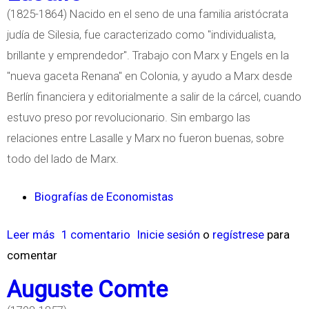
(1825-1864) Nacido en el seno de una familia aristócrata
r
judía de Silesia, fue caracterizado como "individualista,
e
brillante y emprendedor". Trabajo con Marx y Engels en la
M
"nueva gaceta Renana" en Colonia, y ayudo a Marx desde
e
Berlín financiera y editorialmente a salir de la cárcel, cuando
n
estuvo preso por revolucionario. Sin embargo las
g
relaciones entre Lasalle y Marx no fueron buenas, sobre
e
todo del lado de Marx.
r
Biografías de Economistas
Leer más
s
1 comentario
Inicie sesión
o
regístrese
para
comentar
o
b
Auguste Comte
r