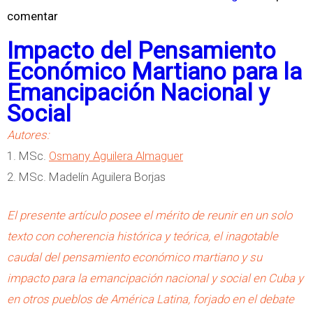
comentar
o
b
Impacto del Pensamiento
r
Económico Martiano para la
e
Emancipación Nacional y
E
Social
s
Autores:
c
1. MSc.
Osmany Aguilera Almaguer
u
2. MSc. Madelín Aguilera Borjas
e
l
El presente artículo posee el mérito de reunir en un solo
a
texto con coherencia histórica y teórica, el inagotable
s
caudal del pensamiento económico martiano y su
E
impacto para la emancipación nacional y social en Cuba y
c
en otros pueblos de América Latina, forjado en el debate
o