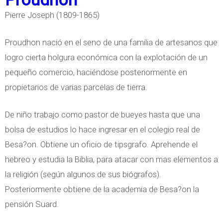
b
Pierre Joseph (1809-1865)
r
e
Proudhon nació en el seno de una familia de artesanos que
S
logro cierta holgura económica con la explotación de un
a
pequeño comercio, haciéndose posteriormente en
i
propietarios de varias parcelas de tierra.
n
t
De niño trabajo como pastor de bueyes hasta que una
-
bolsa de estudios lo hace ingresar en el colegio real de
S
Besa?on. Obtiene un oficio de tipsgrafo. Aprehende el
i
hebreo y estudia la Biblia, para atacar con mas elementos a
m
la religión (según algunos de sus biógrafos).
o
Posteriormente obtiene de la academia de Besa?on la
n
pensión Suard.