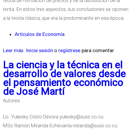
teoría de formación de precios y de la distribución de la
P
renta. En estos tres aspectos, sus conclusiones se oponen
e
a la teoría clásica, que era la predominante en esa época.
n
s
Artículos de Economía
a
m
Leer más
s
Inicie sesión
o
regístrese
para comentar
i
o
La ciencia y la técnica en el
e
b
desarrollo de valores desde
n
r
el pensamiento económico
t
e
de José Martí
o
L
Autores:
E
a
c
E
Lic. Yuliesky Cristo Dévora
yuliesky@suss.co.cu
o
c
MSc Ramón Miranda Echevarría
miranda@suss.co.cu
n
o