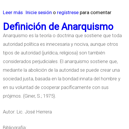
s
B
Leer más
s
Inicie sesión
o
regístrese
para comentar
l
o
Definición de Anarquismo
a
b
n
Anarquismo es la teoría o doctrina que sostiene que toda
r
c
autoridad política es innecesaria y nociva, aunque otros
e
tipos de autoridad (jurídica, religiosa) son también
B
considerados perjudiciales. El anarquismo sostiene que,
a
mediante la abolición de la autoridad se puede crear una
w
sociedad justa, basada en la bondad innata del hombre y
e
en su voluntad de cooperar pacíficamente con sus
r
prójimos. (Giner, S.; 1975).
k
Autor: Lic. José Herrera
Bibliografía: