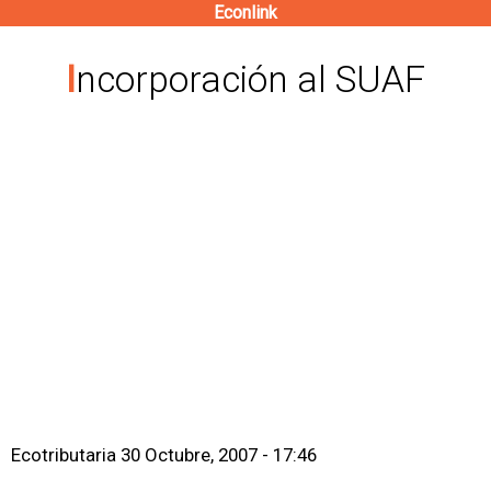
Econlink
Pasar
al
Incorporación al SUAF
contenido
principal
Ecotributaria
30 Octubre, 2007 - 17:46