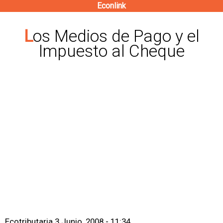
Econlink
Pasar
al
Los Medios de Pago y el
contenido
Impuesto al Cheque
principal
Ecotributaria
3 Junio, 2008 - 11:34