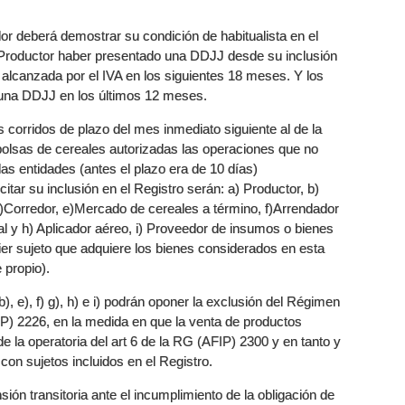
or deberá demostrar su condición de habitualista en el
l Productor haber presentado una DDJJ desde su inclusión
alcanzada por el IVA en los siguientes 18 meses. Y los
 una DDJJ en los últimos 12 meses.
corridos de plazo del mes inmediato siguiente al de la
 bolsas de cereales autorizadas las operaciones que no
las entidades (antes el plazo era de 10 días)
itar su inclusión en el Registro serán: a) Productor, b)
)Corredor, e)Mercado de cereales a término, f)Arrendador
al y h) Aplicador aéreo, i) Proveedor de insumos o bienes
quier sujeto que adquiere los bienes considerados en esta
 propio).
, e), f) g), h) e i) podrán oponer la exclusión del Régimen
P) 2226, en la medida en que la venta de productos
 la operatoria del art 6 de la RG (AFIP) 2300 y en tanto y
con sujetos incluidos en el Registro.
n transitoria ante el incumplimiento de la obligación de