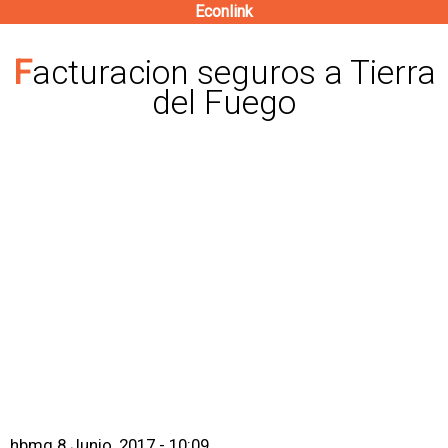
Econlink
Pasar
al
Facturacion seguros a Tierra
contenido
del Fuego
principal
hbmg
8 Junio, 2017 - 10:09