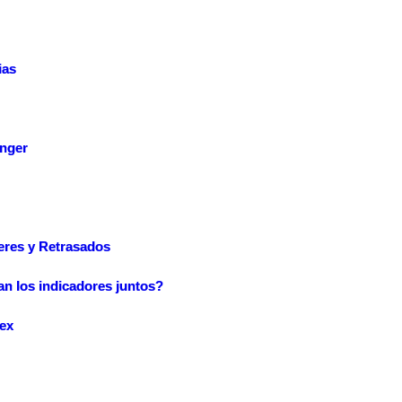
ias
inger
eres y Retrasados
n los indicadores juntos?
rex