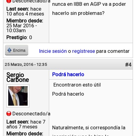
Desconectado/a
nunca en IIBB en AGIP va a poder
Last seen:
hace
hacerlo sin problemas?
10 años 4 meses
Miembro desde:
25 Mar 2016 -
10:03am
Prestigio
: 0
Inicie sesión
o
regístrese
para comentar
Encima
#4
25 Marzo, 2016 - 12:35
Sergio
Podrá hacerlo
Carbone
Encontraron esto útil
Podrá hacerlo
Desconectado/a
Last seen:
hace 7
años 7 meses
Naturalmente, si correspondía la
Miembro desde: