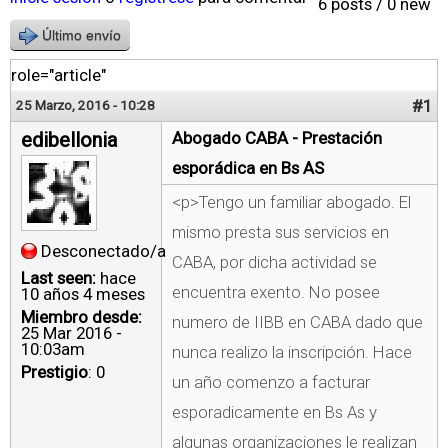
6 posts / 0 new
Último envío
role="article"
#1
25 Marzo, 2016 - 10:28
edibellonia
Abogado CABA - Prestación
esporádica en Bs AS
<p>Tengo un familiar abogado. El
mismo presta sus servicios en
Desconectado/a
CABA, por dicha actividad se
Last seen:
hace
encuentra exento. No posee
10 años 4 meses
Miembro desde:
numero de IIBB en CABA dado que
25 Mar 2016 -
10:03am
nunca realizo la inscripción. Hace
Prestigio
: 0
un año comenzo a facturar
esporadicamente en Bs As y
algunas organizaciones le realizan