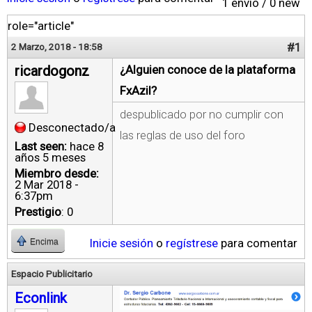
1 envío / 0 new
role="article"
#1
2 Marzo, 2018 - 18:58
ricardogonz
¿Alguien conoce de la plataforma
FxAzil?
despublicado por no cumplir con
Desconectado/a
las reglas de uso del foro
Last seen:
hace 8
años 5 meses
Miembro desde:
2 Mar 2018 -
6:37pm
Prestigio
: 0
Inicie sesión
o
regístrese
para comentar
Encima
Espacio Publicitario
Econlink