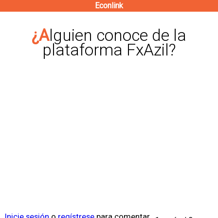
Econlink
Pasar
al
¿Alguien conoce de la
contenido
plataforma FxAzil?
principal
Inicie sesión
o
regístrese
para comentar