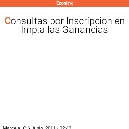
Econlink
Pasar
al
Consultas por Inscripcion en
contenido
Imp.a las Ganancias
principal
Marcela_C
6 Junio, 2011 - 22:42