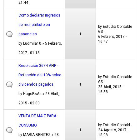
21:44
Como declarar ingresos
de monotributo en
by
Estudio Contable
GS
ganancias
1
6 Febrero, 2017 -
16:47
by
Ludmila10
» 5 Febrero,
2017 - 01:15
Resolución 3674 AFIP -
Retención del 10% sobre
by
Estudio Contable
GS
dividendos pagados
1
28 Abril, 2015 -
16:58
by
HugoBsAs
» 28 Abril,
2015 - 02:00
VENTA DE MAIZ PARA
by
Estudio Contabl...
CONSUMO
1
24 Agosto, 2017 -
by
MARIA BENITEZ
» 23
18:08