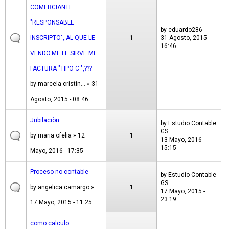
COMERCIANTE
"RESPONSABLE
by
eduardo286
INSCRIPTO",.AL QUE LE
1
31 Agosto, 2015 -
16:46
VENDO.ME LE SIRVE MI
FACTURA "TIPO C ",???
by
marcela cristin...
» 31
Agosto, 2015 - 08:46
Jubilaciòn
by
Estudio Contable
GS
by
maria ofelia
» 12
1
13 Mayo, 2016 -
15:15
Mayo, 2016 - 17:35
Proceso no contable
by
Estudio Contable
GS
by
angelica camargo
»
1
17 Mayo, 2015 -
23:19
17 Mayo, 2015 - 11:25
como calculo