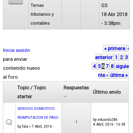
GS
Temas
18 Abr 2018
tributarios y
- 5:38pm
contables
« primera
‹
P
Inicie sesión
anterior
1
2
3
á
para enviar
4
5
6
7
8
siguie
g
contenido nuevo
nte ›
última »
i
al foro.
n
Topic / Topic
Respuestas
Último envío
a
starter
s
SERVICIO DOMESTICO-
REIMPUTACION DE PAGO
by
eduardo286
1
8 Abril, 2016 - 16:38
by
fala
» 7 Abril, 2016 -