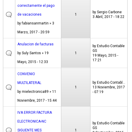
correctamente el pago
by
Sergio Carbone
de vacaciones
1
3 Abril, 2017 - 18:22
by
fabiansanmartin
» 3
Marzo, 2017 - 20:59
Anulacion de facturas
by
Estudio Contable
GS
by
Suly Santos
» 19
1
19 Mayo, 2015 -
17:21
Mayo, 2015 - 12:33
CONVENIO
by
Estudio Contabl...
MULTILATERAL
1
13 Noviembre, 2017
by
mielectronica89
» 11
- 07:19
Noviembre, 2017 - 15:44
IVA ERROR FACTURA
ELECTRONICA-NC
by
Estudio Contable
GS
SIGUENTE MES
1