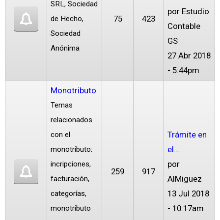
SRL, Sociedad
por
Estudio
75
423
de Hecho,
Contable
Sociedad
GS
Anónima
27 Abr 2018
- 5:44pm
Monotributo
Temas
relacionados
Trámite en
con el
el...
monotributo:
por
incripciones,
259
917
AlMiguez
facturación,
13 Jul 2018
categorías,
- 10:17am
monotributo