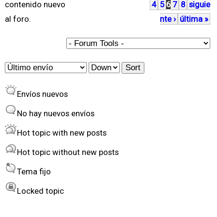
contenido nuevo
4
5
6
7
8
siguie
g
al foro.
nte ›
última »
i
n
a
O
S
s
r
o
Envíos nuevos
d
r
e
t
No hay nuevos envíos
r
Hot topic with new posts
b
Hot topic without new posts
y
Tema fijo
Locked topic