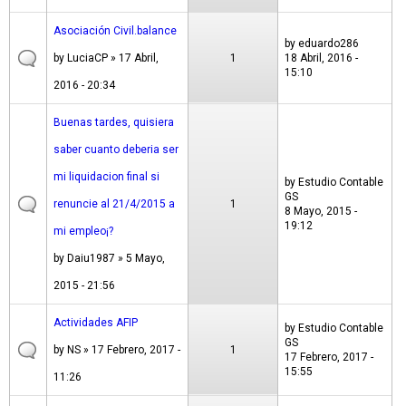
Asociación Civil.balance
by
eduardo286
by
LuciaCP
» 17 Abril,
1
18 Abril, 2016 -
15:10
2016 - 20:34
Buenas tardes, quisiera
saber cuanto deberia ser
mi liquidacion final si
by
Estudio Contable
GS
renuncie al 21/4/2015 a
1
8 Mayo, 2015 -
19:12
mi empleo¡?
by
Daiu1987
» 5 Mayo,
2015 - 21:56
Actividades AFIP
by
Estudio Contable
GS
by
NS
» 17 Febrero, 2017 -
1
17 Febrero, 2017 -
15:55
11:26