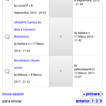
8 Septiembre, 2015
- 21:30
by
LuciaCP
» 8
Septiembre, 2015 - 20:03
URGENTE Cambio de
Arba a Convenio
by
barbara.s
Multilateral
1
17 Mayo, 2016 -
11:42
by
barbara.s
» 17 Mayo,
2016 - 11:03
Monotributo, deuda
by
sicam
pabloalejandro1...
1
12 Marzo, 2017 -
by
MatíasL
» 8 Marzo,
12:07
2017 - 21:22
Inicie sesión
« primera
‹
P
para enviar
anterior
1
2
3
á