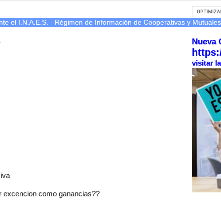
te el I.N.A.E.S.
Régimen de Información de Cooperativas y Mutuale
Nueva 
r
https:
visitar 
 iva
dir excencion como ganancias??