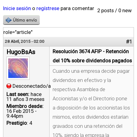
Inicie sesión
o
regístrese
para comentar
2 posts / 0 new
Último envío
role="article"
#1
28 Abril, 2015 - 02:00
HugoBsAs
Resolución 3674 AFIP - Retención
del 10% sobre dividendos pagados
Cuando una empresa decide pagar
dividendos en efectivo y la
Desconectado/a
respectiva Asamblea de
Last seen:
hace
Accionistas y/o el Directorio pone
11 años 3 meses
Miembro desde:
a disposición de los accionistas los
16 Feb 2015 -
9:44pm
mismos, estos dividendos estarían
Prestigio
: 4
gravados con una retención del
10%, siendo la empresa la