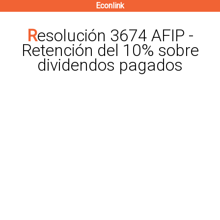
Econlink
Pasar
al
Resolución 3674 AFIP -
contenido
Retención del 10% sobre
principal
dividendos pagados