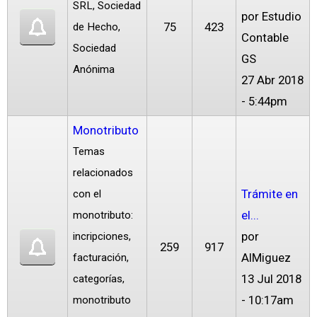
SRL, Sociedad
por
Estudio
75
423
de Hecho,
Contable
Sociedad
GS
Anónima
27 Abr 2018
- 5:44pm
Monotributo
Temas
relacionados
Trámite en
con el
el...
monotributo:
por
incripciones,
259
917
AlMiguez
facturación,
13 Jul 2018
categorías,
- 10:17am
monotributo