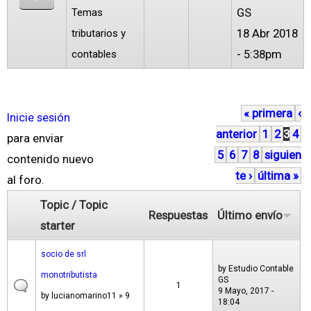
GS
Temas
18 Abr 2018
tributarios y
- 5:38pm
contables
« primera
‹
P
Inicie sesión
anterior
1
2
3
4
á
para enviar
5
6
7
8
siguien
g
contenido nuevo
te ›
última »
i
al foro.
n
Topic / Topic
Respuestas
Último envío
a
starter
s
socio de srl
by
Estudio Contable
monotributista
GS
1
9 Mayo, 2017 -
by
lucianomarino11
» 9
18:04