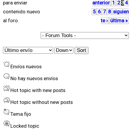
para enviar
anterior
1
2
3
4
á
contenido nuevo
5
6
7
8
siguien
g
al foro.
te ›
última »
i
n
a
O
S
s
r
o
Envíos nuevos
d
r
e
t
No hay nuevos envíos
r
Hot topic with new posts
b
Hot topic without new posts
y
Tema fijo
Locked topic