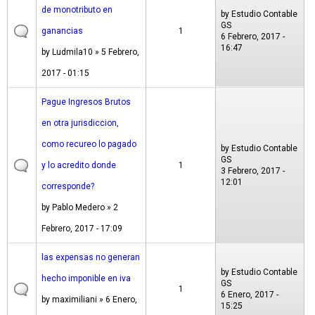
de monotributo en
by
Estudio Contable
GS
ganancias
1
6 Febrero, 2017 -
16:47
by
Ludmila10
» 5 Febrero,
2017 - 01:15
Pague Ingresos Brutos
en otra jurisdiccion,
como recureo lo pagado
by
Estudio Contable
GS
y lo acredito donde
1
3 Febrero, 2017 -
12:01
corresponde?
by
Pablo Medero
» 2
Febrero, 2017 - 17:09
las expensas no generan
by
Estudio Contable
hecho imponible en iva
GS
1
6 Enero, 2017 -
by
maximiliani
» 6 Enero,
15:25