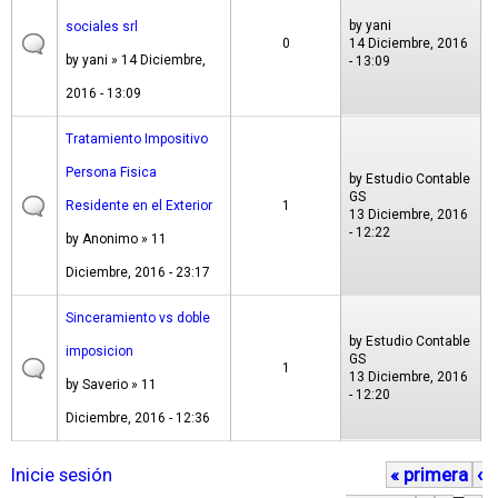
by
yani
sociales srl
0
14 Diciembre, 2016
by
yani
» 14 Diciembre,
- 13:09
2016 - 13:09
Tratamiento Impositivo
Persona Fisica
by
Estudio Contable
GS
Residente en el Exterior
1
13 Diciembre, 2016
- 12:22
by
Anonimo
» 11
Diciembre, 2016 - 23:17
Sinceramiento vs doble
by
Estudio Contable
imposicion
GS
1
13 Diciembre, 2016
by
Saverio
» 11
- 12:20
Diciembre, 2016 - 12:36
Inicie sesión
« primera
‹
P