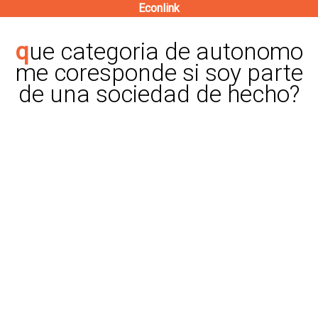
Econlink
Pasar
al
que categoria de autonomo
contenido
me coresponde si soy parte
principal
de una sociedad de hecho?