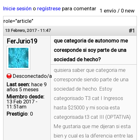
Inicie sesión
o
regístrese
para comentar
1 envío / 0 new
role="article"
#1
13 Febrero, 2017 - 11:47
FerJurio19
que categoria de autonomo me
coresponde si soy parte de una
sociedad de hecho?
quisiera saber que categoria me
Desconectado/a
corresponde siendo parte de una
Last seen:
hace 9
sociedad de hecho. Estoy
años 5 meses
Miembro desde:
categorisado T3 cat I Ingresos
13 Feb 2017 -
11:51am
hasta $25000 y mi socia esta
Prestigio
: 0
categorisada t3 cat III (OPTATIVA)
Me gustaria que me dijeran si esta
bien y cual es la diferencia entre las