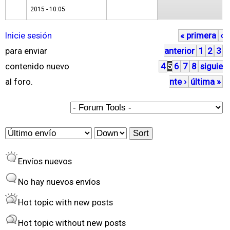
2015 - 10:05
Inicie sesión
« primera
‹
P
para enviar
anterior
1
2
3
á
contenido nuevo
4
5
6
7
8
siguie
g
al foro.
nte ›
última »
i
n
a
O
S
s
r
o
Envíos nuevos
d
r
e
t
No hay nuevos envíos
r
Hot topic with new posts
b
Hot topic without new posts
y