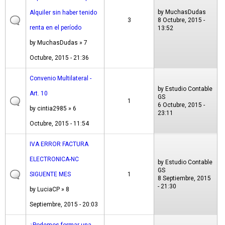
by
MuchasDudas
Alquiler sin haber tenido
3
8 Octubre, 2015 -
renta en el período
13:52
by
MuchasDudas
» 7
Octubre, 2015 - 21:36
Convenio Multilateral -
by
Estudio Contable
Art. 10
GS
1
6 Octubre, 2015 -
by
cintia2985
» 6
23:11
Octubre, 2015 - 11:54
IVA ERROR FACTURA
ELECTRONICA-NC
by
Estudio Contable
GS
SIGUENTE MES
1
8 Septiembre, 2015
- 21:30
by
LuciaCP
» 8
Septiembre, 2015 - 20:03