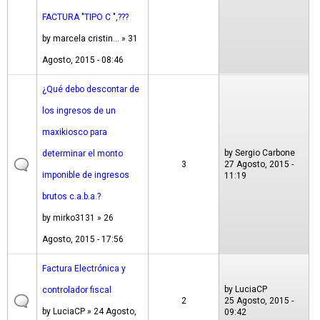
FACTURA "TIPO C ",???
by
marcela cristin...
» 31
Agosto, 2015 - 08:46
¿Qué debo descontar de
los ingresos de un
maxikiosco para
by
Sergio Carbone
determinar el monto
3
27 Agosto, 2015 -
imponible de ingresos
11:19
brutos c.a.b.a.?
by
mirko3131
» 26
Agosto, 2015 - 17:56
Factura Electrónica y
by
LuciaCP
controlador fiscal
2
25 Agosto, 2015 -
by
LuciaCP
» 24 Agosto,
09:42