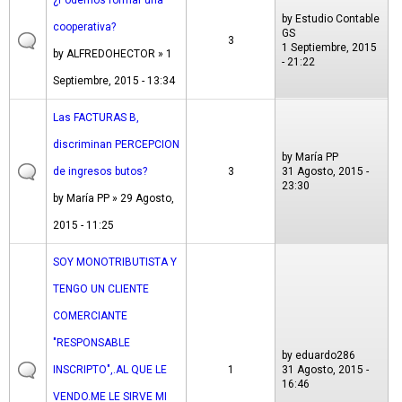
¿Podemos formar una
by
Estudio Contable
cooperativa?
GS
3
1 Septiembre, 2015
by
ALFREDOHECTOR
» 1
- 21:22
Septiembre, 2015 - 13:34
Las FACTURAS B,
discriminan PERCEPCION
by
María PP
de ingresos butos?
3
31 Agosto, 2015 -
23:30
by
María PP
» 29 Agosto,
2015 - 11:25
SOY MONOTRIBUTISTA Y
TENGO UN CLIENTE
COMERCIANTE
"RESPONSABLE
by
eduardo286
INSCRIPTO",.AL QUE LE
1
31 Agosto, 2015 -
16:46
VENDO.ME LE SIRVE MI