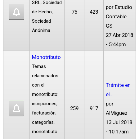
SRL, Sociedad
por
Estudio
75
423
de Hecho,
Contable
Sociedad
GS
Anónima
27 Abr 2018
- 5:44pm
Monotributo
Temas
relacionados
Trámite en
con el
el...
monotributo:
por
incripciones,
259
917
AlMiguez
facturación,
13 Jul 2018
categorías,
- 10:17am
monotributo