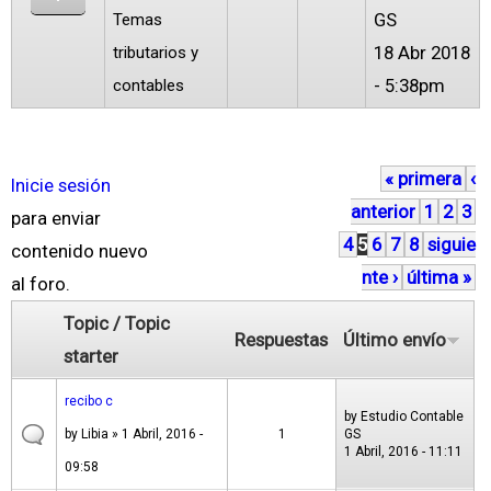
GS
Temas
18 Abr 2018
tributarios y
- 5:38pm
contables
« primera
‹
P
Inicie sesión
anterior
1
2
3
á
para enviar
4
5
6
7
8
siguie
g
contenido nuevo
nte ›
última »
i
al foro.
n
Topic / Topic
Respuestas
Último envío
a
starter
s
recibo c
by
Estudio Contable
by
Libia
» 1 Abril, 2016 -
1
GS
1 Abril, 2016 - 11:11
09:58