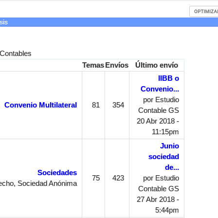
sis
 Contables
Temas
Envíos
Último envío
IIBB o
Convenio...
por
Estudio
Convenio Multilateral
81
354
Contable GS
20 Abr 2018 -
11:15pm
Junio
sociedad
de...
Sociedades
75
423
por
Estudio
echo, Sociedad Anónima
Contable GS
27 Abr 2018 -
5:44pm