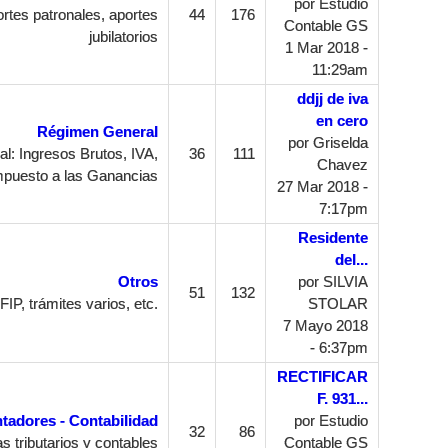
por
Estudio
rtes patronales, aportes
44
176
Contable GS
jubilatorios
1 Mar 2018 -
11:29am
ddjj de iva
en cero
Régimen General
por
Griselda
: Ingresos Brutos, IVA,
36
111
Chavez
mpuesto a las Ganancias
27 Mar 2018 -
7:17pm
Residente
del...
Otros
por
SILVIA
51
132
FIP, trámites varios, etc.
STOLAR
7 Mayo 2018
- 6:37pm
RECTIFICAR
F. 931...
tadores - Contabilidad
por
Estudio
32
86
 tributarios y contables
Contable GS