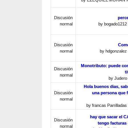
Discusión
perce
normal
by
bogado1212
Discusión
Como
normal
by
hdgonzalez
Monotributo: puede cont
Discusión
t
normal
by
Judero
Hola buenos dias, sab
Discusión
una persona que f
normal
by
francas Parrilladas
hay que sacar el C
Discusión
tengo facturas
normal