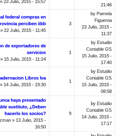
» 23 Julio, 2015 - 15:57
21:46
by
Pamela
ital federal compras en
Figueroa
rovincia perciben iibb
3
23 Julio, 2015 -
» 22 Julio, 2015 - 11:45
11:37
by
Estudio
ón de exportadores de
Contable GS
servicios
1
15 Julio, 2015 -
» 15 Julio, 2015 - 11:24
17:40
by
Estudio
adernacion Libros Iva
Contable GS
1
» 14 Julio, 2015 - 19:30
15 Julio, 2015 -
08:58
unca haya presentado
by
Estudio
ble sustituto, ¿Deben
Contable GS
hacerlo los socios?
9
14 Julio, 2015 -
uzman
» 13 Julio, 2015 -
17:17
16:50
by
Estudio