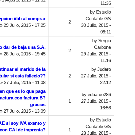
11:35
by
Estudio
pcion iibb al comprar
Contable GS
2
» 29 Julio, 2015 - 17:25
30 Julio, 2015 -
09:11
by
Sergio
 dar de baja una S.A.
Carbone
2
» 28 Julio, 2015 - 19:45
29 Julio, 2015 -
11:16
inuar el marido de la
by
Judero
itular si esta fallecio??
2
27 Julio, 2015 -
» 27 Julio, 2015 - 11:08
22:12
en que es lo que paga
by
eduardo286
actura con factura B?
1
27 Julio, 2015 -
gracias
16:56
» 27 Julio, 2015 - 13:09
by
Estudio
AE si soy IVA exento y
Contable GS
 con CAI de imprenta?
1
23 Julio, 2015 -