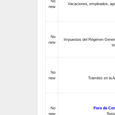
No
Vacaciones, empleados, apo
new
No
Impuestos del Régimen General
new
I
No
new
Trámites en la A
No
Foro de Con
new
Temas