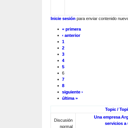
Inicie sesión
para enviar contenido nuevo 
« primera
‹ anterior
1
2
3
4
5
6
7
8
siguiente ›
última »
Topic / Topi
Una empresa Arg
Discusión
servicios a
normal