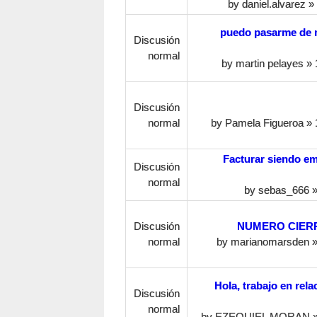
by
daniel.alvarez
» 
puedo pasarme de r
Discusión
normal
by
martin pelayes
» 
Discusión
normal
by
Pamela Figueroa
» 
Facturar siendo em
Discusión
normal
by
sebas_666
»
Discusión
NUMERO CIERRE
normal
by
marianomarsden
»
Hola, trabajo en rel
Discusión
normal
by
EZEQUIEL MORAN
»