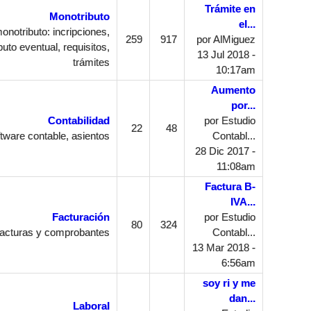
Trámite en
Monotributo
el...
notributo: incripciones,
259
917
por
AlMiguez
uto eventual, requisitos,
13 Jul 2018 -
trámites
10:17am
Aumento
por...
Contabilidad
por
Estudio
22
48
tware contable, asientos
Contabl...
28 Dic 2017 -
11:08am
Factura B-
IVA...
Facturación
por
Estudio
80
324
acturas y comprobantes
Contabl...
13 Mar 2018 -
6:56am
soy ri y me
dan...
Laboral