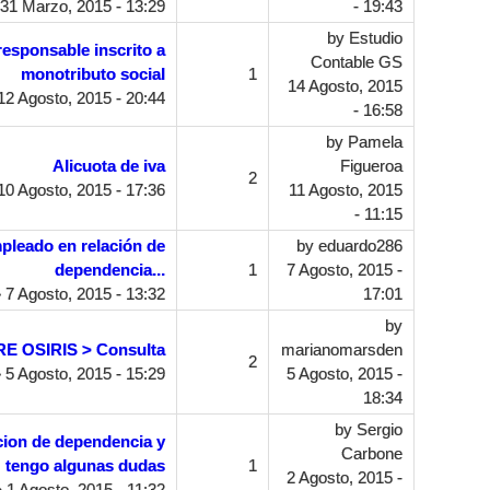
31 Marzo, 2015 - 13:29
- 19:43
by
Estudio
esponsable inscrito a
Contable GS
monotributo social
1
14 Agosto, 2015
12 Agosto, 2015 - 20:44
- 16:58
by
Pamela
Alicuota de iva
Figueroa
2
10 Agosto, 2015 - 17:36
11 Agosto, 2015
- 11:15
pleado en relación de
by
eduardo286
dependencia...
1
7 Agosto, 2015 -
 7 Agosto, 2015 - 13:32
17:01
by
 OSIRIS > Consulta
marianomarsden
2
 5 Agosto, 2015 - 15:29
5 Agosto, 2015 -
18:34
by
Sergio
acion de dependencia y
Carbone
tengo algunas dudas
1
2 Agosto, 2015 -
 1 Agosto, 2015 - 11:32