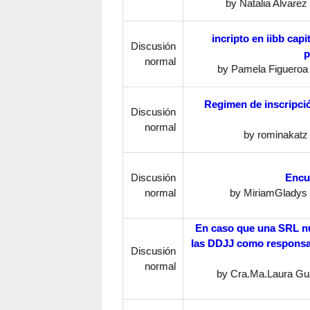
by
Natalia Alvarez
incripto en iibb cap
Discusión
p
normal
by
Pamela Figueroa
Regimen de inscripci
Discusión
normal
by
rominakatz
Discusión
Encu
normal
by
MiriamGladys
En caso que una SRL n
las DDJJ como responsa
Discusión
normal
by
Cra.Ma.Laura G