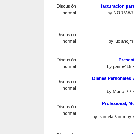
Discusión
facturacion par
normal
by
NORMAJ
Discusión
normal
by
lucianojm
Discusión
Present
normal
by
pame418
»
Bienes Personales 
Discusión
normal
by
María PP
»
Profesional, M
Discusión
normal
by
PamelaPammpy
»