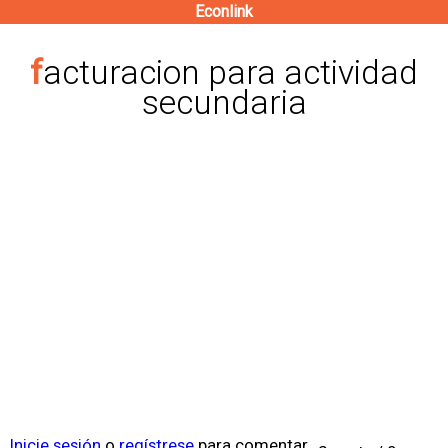
Econlink
Pasar
al
facturacion para actividad
contenido
secundaria
principal
Inicie sesión
o
regístrese
para comentar