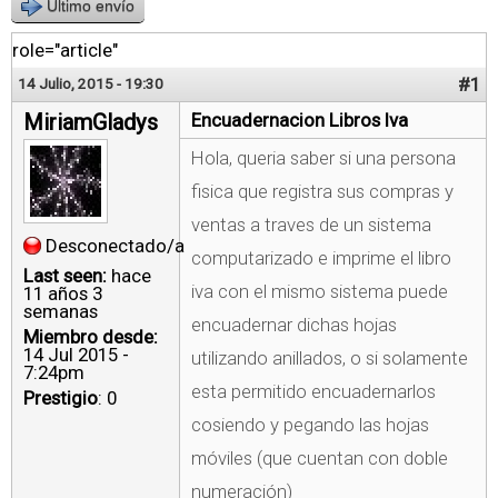
Último envío
role="article"
#1
14 Julio, 2015 - 19:30
MiriamGladys
Encuadernacion Libros Iva
Hola, queria saber si una persona
fisica que registra sus compras y
ventas a traves de un sistema
Desconectado/a
computarizado e imprime el libro
Last seen:
hace
iva con el mismo sistema puede
11 años 3
semanas
encuadernar dichas hojas
Miembro desde:
14 Jul 2015 -
utilizando anillados, o si solamente
7:24pm
esta permitido encuadernarlos
Prestigio
: 0
cosiendo y pegando las hojas
móviles (que cuentan con doble
numeración)