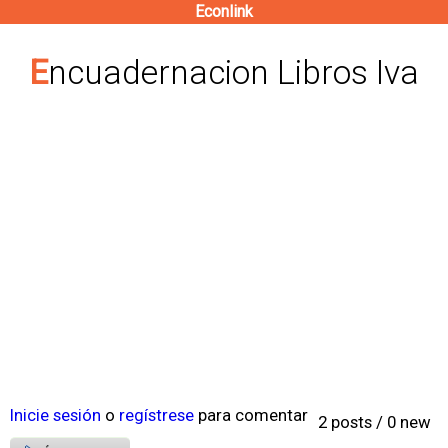
Econlink
Pasar
al
Encuadernacion Libros Iva
contenido
principal
Inicie sesión
o
regístrese
para comentar
2 posts / 0 new