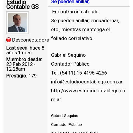
Estudio
Se pueden anillar,
Contable GS
Encontraron esto útil
Se pueden anillar, encuadernar,
etc., mientras mantenga el
foliado correlativo.
Desconectado/a
Last seen:
hace 8
años 1 mes
Gabriel Sequino
Miembro desde:
Contador Público
23 Feb 2012 -
12:28am
Tel. (54 11) 15-4196-4256
Prestigio
: 179
info@estudiocontablegs.com.ar
http://www.estudiocontablegs.co
m.ar
Gabriel Sequino
Contador Público