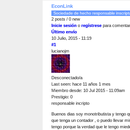
EconLink
Sociedade de hecho responsable inscripta
2 posts / 0 new
Inicie sesión
o
regístrese
para comenta
Último envío
10 Julio, 2015 - 11:19
#1
lucianojm
Desconectado/a
Last seen:
hace 11 años 1 mes
Miembro desde:
10 Jul 2015 - 11:09am
Prestigio
: 0
responsable incripto
Buenos dias soy monotributista y tengo qu
que tenga un contador , o puedo llevar m
tengo porque la verdad que le tengo mied