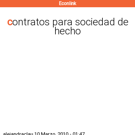
Econlink
Pasar
al
contratos para sociedad de
contenido
hecho
principal
alejandraclau
10 Marzo, 2010 - 01:47