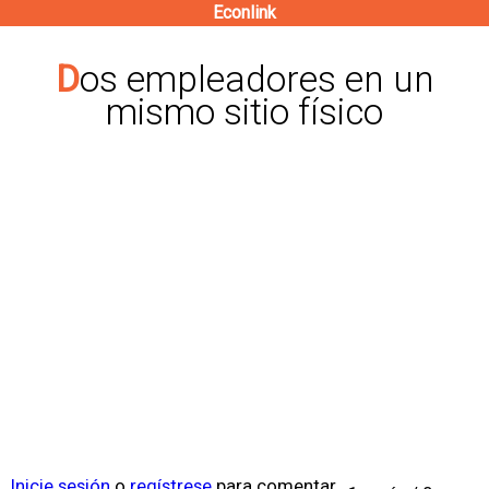
Econlink
Pasar
al
Dos empleadores en un
contenido
mismo sitio físico
principal
Inicie sesión
o
regístrese
para comentar