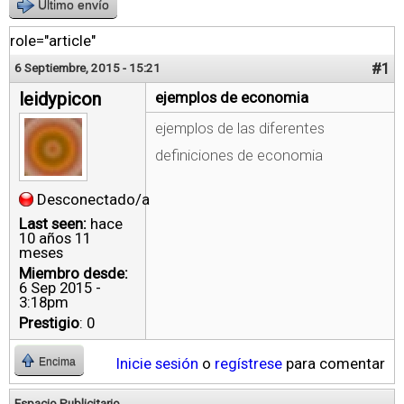
Último envío
role="article"
#1
6 Septiembre, 2015 - 15:21
leidypicon
ejemplos de economia
ejemplos de las diferentes
definiciones de economia
Desconectado/a
Last seen:
hace
10 años 11
meses
Miembro desde:
6 Sep 2015 -
3:18pm
Prestigio
: 0
Inicie sesión
o
regístrese
para comentar
Encima
Espacio Publicitario