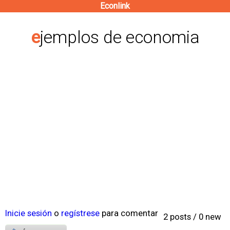
Econlink
Pasar
al
ejemplos de economia
contenido
principal
Inicie sesión
o
regístrese
para comentar
2 posts / 0 new