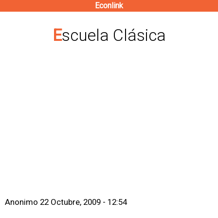
Econlink
Pasar
al
Escuela Clásica
contenido
principal
Anonimo
22 Octubre, 2009 - 12:54