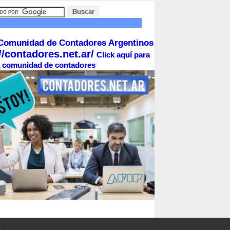
Comunidad de Contadores Argentinos
//contadores.net.ar/
Click aquí para
la comunidad de contadores
o