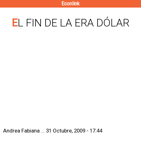
Econlink
Pasar
al
EL FIN DE LA ERA DÓLAR
contenido
principal
Andrea Fabiana ...
31 Octubre, 2009 - 17:44