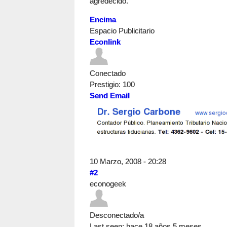
agredecido.
Encima
Espacio Publicitario
Econlink
Conectado
Prestigio
: 100
Send Email
10 Marzo, 2008 - 20:28
#2
econogeek
Desconectado/a
Last seen:
hace 18 años 5 meses