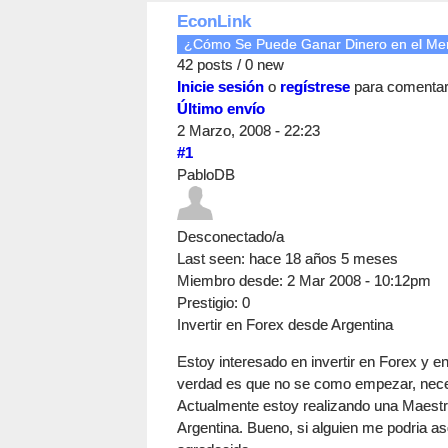
EconLink
¿Cómo Se Puede Ganar Dinero en el M
42 posts / 0 new
Inicie sesión
o
regístrese
para comenta
Último envío
2 Marzo, 2008 - 22:23
#1
PabloDB
Desconectado/a
Last seen:
hace 18 años 5 meses
Miembro desde:
2 Mar 2008 - 10:12pm
Prestigio
: 0
Invertir en Forex desde Argentina
Estoy interesado en invertir en Forex y en
verdad es que no se como empezar, neces
Actualmente estoy realizando una Maestr
Argentina. Bueno, si alguien me podria a