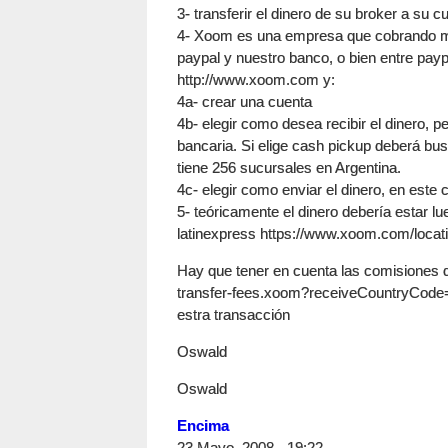
3- transferir el dinero de su broker a su c
4- Xoom es una empresa que cobrando muy
paypal y nuestro banco, o bien entre payp
http://www.xoom.com y:
4a- crear una cuenta
4b- elegir como desea recibir el dinero, 
bancaria. Si elige cash pickup deberá bu
tiene 256 sucursales en Argentina.
4c- elegir como enviar el dinero, en este
5- teóricamente el dinero debería estar 
latinexpress https://www.xoom.com/loca
Hay que tener en cuenta las comision
transfer-fees.xoom?receiveCountryCode=
estra transacción
Oswald
Oswald
Encima
23 Mayo, 2008 - 19:22