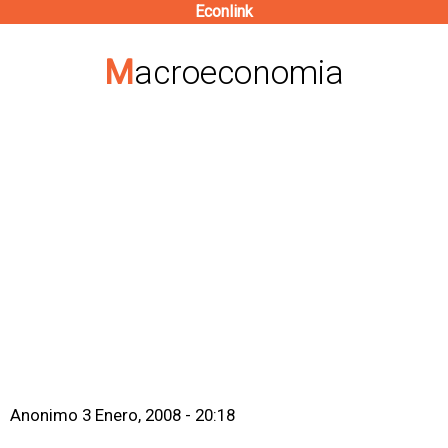
Econlink
Pasar
al
Macroeconomia
contenido
principal
Anonimo
3 Enero, 2008 - 20:18